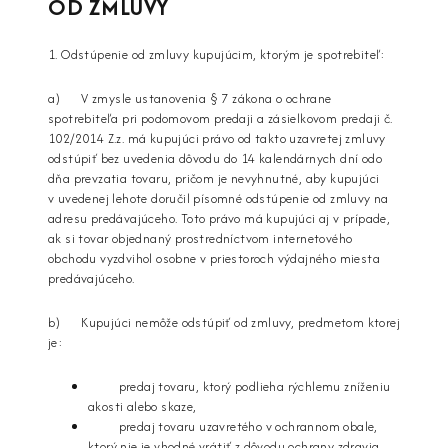
OD ZMLUVY
1. Odstúpenie od zmluvy kupujúcim, ktorým je spotrebiteľ:
a) V zmysle ustanovenia § 7 zákona o ochrane
spotrebiteľa pri podomovom predaji a zásielkovom predaji č.
102/2014 Z.z. má kupujúci právo od takto uzavretej zmluvy
odstúpiť bez uvedenia dôvodu do 14 kalendárnych dní odo
dňa prevzatia tovaru, pričom je nevyhnutné, aby kupujúci
v uvedenej lehote doručil písomné odstúpenie od zmluvy na
adresu predávajúceho. Toto právo má kupujúci aj v prípade,
ak si tovar objednaný prostredníctvom internetového
obchodu vyzdvihol osobne v priestoroch výdajného miesta
predávajúceho.
b) Kupujúci nemôže odstúpiť od zmluvy, predmetom ktorej
je:
predaj tovaru, ktorý podlieha rýchlemu zníženiu
akosti alebo skaze,
predaj tovaru uzavretého v ochrannom obale,
ktorý nie je vhodné vrátiť z dôvodu ochrany zdravia