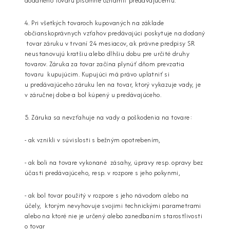
dodaného tovaru písomne oznámiť predávajúcemu.
4. Pri všetkých tovaroch kupovaných na základe
občianskoprávnych vzťahov predávajúci poskytuje na dodaný
tovar záruku v trvaní 24 mesiacov, ak právne predpisy SR
neustanovujú kratšiu alebo dlhšiu dobu pre určité druhy
tovarov. Záruka za tovar začína plynúť dňom prevzatia
tovaru kupujúcim. Kupujúci má právo uplatniť si
u predávajúceho záruku len na tovar, ktorý vykazuje vady, je
v záručnej dobe a bol kúpený u predávajúceho.
5. Záruka sa nevzťahuje na vady a poškodenia na tovare:
- ak vznikli v súvislosti s bežným opotrebením,
- ak boli na tovare vykonané zásahy, úpravy resp. opravy bez
účasti predávajúceho, resp. v rozpore s jeho pokynmi,
- ak bol tovar použitý v rozpore s jeho návodom alebo na
účely, ktorým nevyhovuje svojimi technickými parametrami
alebo na ktoré nie je určený alebo zanedbaním starostlivosti
o tovar