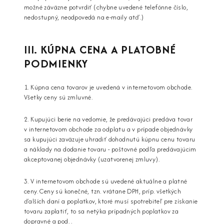
možné záväzne potvrdiť (chybne uvedené telefónne číslo,
nedostupný, neodpovedá na e-maily atď.)
III.
KÚPNA CENA A PLATOBNÉ
PODMIENKY
1. Kúpna cena tovarov je uvedená v internetovom obchode.
Všetky ceny sú zmluvné.
2. Kupujúci berie na vedomie, že predávajúci predáva tovar
v internetovom obchode za odplatu a v prípade objednávky
sa kupujúci zaväzuje uhradiť dohodnutú kúpnu cenu tovaru
a náklady na dodanie tovaru - poštovné podľa predávajúcim
akceptovanej objednávky (uzatvorenej zmluvy).
3. V internetovom obchode sú uvedené aktuálne a platné
ceny. Ceny sú konečné, tzn. vrátane DPH, príp. všetkých
ďalších daní a poplatkov, ktoré musí spotrebiteľ pre získanie
tovaru zaplatiť, to sa netýka prípadných poplatkov za
dopravné a pod. .