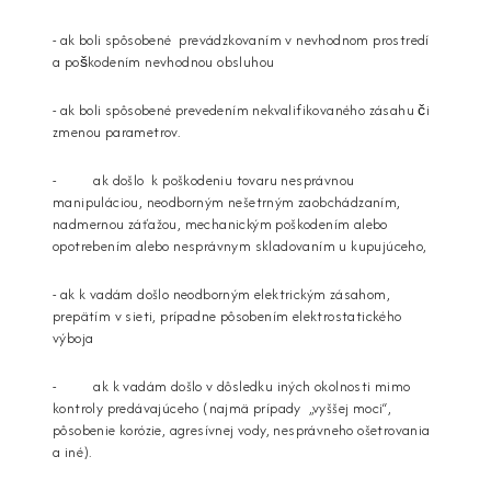
- ak boli spôsobené prevádzkovaním v nevhodnom prostredí
a poškodením nevhodnou obsluhou
- ak boli spôsobené prevedením nekvalifikovaného zásahu či
zmenou parametrov.
- ak došlo k poškodeniu tovaru nesprávnou
manipuláciou, neodborným nešetrným zaobchádzaním,
nadmernou záťažou, mechanickým poškodením alebo
opotrebením alebo nesprávnym skladovaním u kupujúceho,
- ak k vadám došlo neodborným elektrickým zásahom,
prepätím v sieti, prípadne pôsobením elektrostatického
výboja
- ak k vadám došlo v dôsledku iných okolnosti mimo
kontroly predávajúceho (najmä prípady „vyššej moci“,
pôsobenie korózie, agresívnej vody, nesprávneho ošetrovania
a iné).