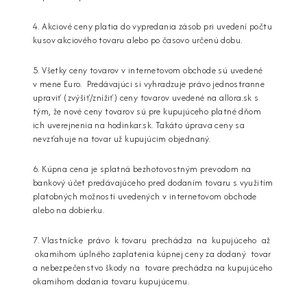
4. Akciové ceny platia do vypredania zásob pri uvedení počtu
kusov akciového tovaru alebo po časovo určenú dobu.
5. Všetky ceny tovarov v internetovom obchode sú uvedené
v mene Euro. Predávajúci si vyhradzuje právo jednostranne
upraviť (zvýšiť/znížiť) ceny tovarov uvedené na allora.sk s
tým, že nové ceny tovarov sú pre kupujúceho platné dňom
ich uverejnenia na hodinkar.sk. Takáto úprava ceny sa
nevzťahuje na tovar už kupujúcim objednaný.
6. Kúpna cena je splatná bezhotovostným prevodom na
bankový účet predávajúceho pred dodaním tovaru s využitím
platobných možností uvedených v internetovom obchode
alebo na dobierku.
7. Vlastnícke právo k tovaru prechádza na kupujúceho až
okamihom úplného zaplatenia kúpnej ceny za dodaný tovar
a nebezpečenstvo škody na tovare prechádza na kupujúceho
okamihom dodania tovaru kupujúcemu.