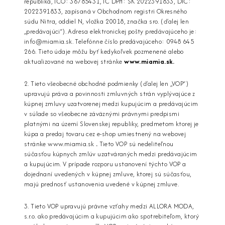
republika, IČO: 36785431, IČ DPH: SK 2022391833, DIČ:
2022391833, zapísaná v Obchodnom registri Okresného
súdu Nitra, oddiel N, vložka 20018, značka sro. (ďalej len
„predávajúci“). Adresa elektronickej pošty predávajúceho je:
info@miamia.sk
. Telefónne číslo predávajúceho: 0948 645
266. Tieto údaje môžu byť kedykoľvek pozmenené alebo
aktualizované na webovej stránke
www.miamia.sk
.
2. Tieto všeobecné obchodné podmienky (ďalej len „VOP“)
upravujú práva a povinnosti zmluvných strán vyplývajúce z
kúpnej zmluvy uzatvorenej medzi kupujúcim a predávajúcim
v súlade so všeobecne záväznými právnymi predpismi
platnými na území Slovenskej republiky, predmetom ktorej je
kúpa a predaj tovaru cez e-shop umiestnený na webovej
stránke www.miamia.sk
.
Tieto VOP sú nedeliteľnou
súčasťou kúpnych zmlúv uzatváraných medzi predávajúcim
a kupujúcim. V prípade rozporu ustanovení týchto VOP a
dojednaní uvedených v kúpnej zmluve, ktorej sú súčasťou,
majú prednosť ustanovenia uvedené v kúpnej zmluve.
3. Tieto VOP upravujú právne vzťahy medzi ALLORA MODA,
s.r.o. ako predávajúcim a kupujúcim ako spotrebiteľom, ktorý