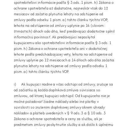
spotrebiteľovi informácie podľa § 3 ods. 1 písm. h) Zákona o
ochrane spotrebiteľa až dodatočne, najneskôr však do 12
mesiacov od začatia plynutia lehoty na odstúpenie od
zmluvy podľa odseku 1 písm. a) tohto článku týchto VOP,
lehota na odstúpenie od zmluvy uplynie po 14 (slovom:
štrnástich) dňoch odo dňa, keď predávajúci dodatočne splnil
informačnú povinnosť. Ak predávajúci neposkytol
kupujúcemu ako spotrebiteľovi informácie podľa § 3 ods. 1
písm. h) Zákona o ochrane spotrebiteľa ani v dodatočnej
lehote podľa predchádzajúcej vety, lehota na odstúpenie od
zmluvy uplynie po 12 mesiacoch a 14 dňoch odo dňa začatia
plynutia lehoty na odstúpenie od zmluvy podľa odseku 1
písm. a) tohto článku týchto VOP.
i) Ak kupujúci riadne a včas odstúpi od zmluvy, zrušuje sa
od začiatku aj každá doplnková zmluva súvisiaca so
zmluvou, od ktorej kupujúci odstúpil. Od kupujúceho nie je
možné požadovať žiadne náklady alebo iné platby v
súvislosti so zrušením doplnkovej zmluvy okrem úhrady
nákladov a platieb uvedených v § 9 ods. 3 a § 10 ods. 3
Zákona o ochrane spotrebiteľa a ceny za službu, ak je
predmetom zmluvy poskytnutie služby a ak došlo k úplnému