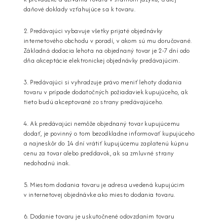
daňové doklady vzťahujúce sa k tovaru.
2. Predávajúci vybavuje všetky prijaté objednávky
internetového obchodu v poradí, v akom sú mu doručované.
Základná dodacia lehota na objednaný tovar je 2-7 dní odo
dňa akceptácie elektronickej objednávky predávajúcim.
3. Predávajúci si vyhradzuje právo meniť lehoty dodania
tovaru v prípade dodatočných požiadaviek kupujúceho, ak
tieto budú akceptované zo strany predávajúceho.
4. Ak predávajúci nemôže objednaný tovar kupujúcemu
dodať, je povinný o tom bezodkladne informovať kupujúceho
a najneskôr do 14 dní vrátiť kupujúcemu zaplatenú kúpnu
cenu za tovar alebo preddavok, ak sa zmluvné strany
nedohodnú inak.
5. Miestom dodania tovaru je adresa uvedená kupujúcim
v internetovej objednávke ako miesto dodania tovaru.
6. Dodanie tovaru je uskutočnené odovzdaním tovaru