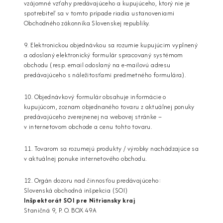
vzájomné vzťahy predávajúceho a kupujúceho, ktorý nie je
spotrebiteľ sa v tomto prípade riadia ustanoveniami
Obchodného zákonníka Slovenskej republiky.
9. Elektronickou objednávkou sa rozumie kupujúcim vyplnený
a odoslaný elektronický formulár spracovaný systémom
obchodu (resp. email odoslaný na e-mailovú adresu
predávajúceho s náležitosťami predmetného formulára).
10. Objednávkový formulár obsahuje informácie o
kupujúcom, zoznam objednaného tovaru z aktuálnej ponuky
predávajúceho zverejnenej na webovej stránke –
v internetovom obchode a cenu tohto tovaru.
11. Tovarom sa rozumejú produkty / výrobky nachádzajúce sa
v aktuálnej ponuke internetového obchodu.
12. Orgán dozoru nad činnosťou predávajúceho:
Slovenská obchodná inšpekcia (SOI)
Inšpektorát SOI pre Nitriansky kraj
Staničná 9, P. O. BOX 49A