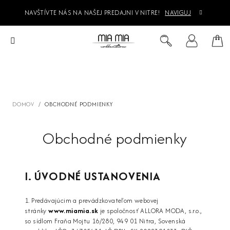
Prejsť
NAVŠTÍVTE NÁS NA NAŠEJ PREDAJNI V NITRE!
NAVIGUJ
na
obsah
Ná
Hľadať
Prihlásenie
koš
DOMOV
/
OBCHODNÉ PODMIENKY
Obchodné podmienky
I. ÚVODNÉ USTANOVENIA
1. Predávajúcim a prevádzkovateľom webovej
stránky
www.miamia.sk
je spoločnosť ALLORA MODA, s.r.o.,
so sídlom Fraňa Mojtu 16/280, 949 01 Nitra, Sovenská