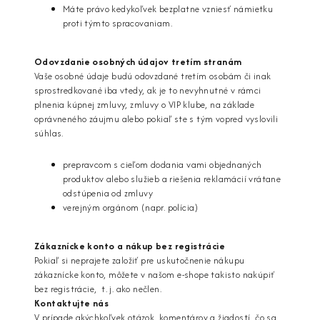
Máte právo kedykoľvek bezplatne vzniesť námietku
proti týmto spracovaniam.
Odovzdanie osobných údajov tretím stranám
Vaše osobné údaje budú odovzdané tretím osobám či inak
sprostredkované iba vtedy, ak je to nevyhnutné v rámci
plnenia kúpnej zmluvy, zmluvy o VIP klube, na základe
oprávneného záujmu alebo pokiaľ ste s tým vopred vyslovili
súhlas.
prepravcom s cieľom dodania vami objednaných
produktov alebo služieb a riešenia reklamácií vrátane
odstúpenia od zmluvy
verejným orgánom (napr. polícia)
Zákaznícke konto a nákup bez registrácie
Pokiaľ si neprajete založiť pre uskutočnenie nákupu
zákaznícke konto, môžete v našom e-shope takisto nakúpiť
bez registrácie, t. j. ako nečlen.
Kontaktujte nás
V prípade akýchkoľvek otázok, komentárov a žiadostí, čo sa