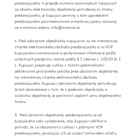
predávajúceho. V prípade zistenia nezrovnalostí týkajúcich
sa obsahu elektronickej objednávky potvrdenej zo strany
predávajúceho, je kupujúci povinný o tom upovedomiť
predávajúceho prostredníctvom e-mailovej správy zaslanej
na e-mailovú adresu i
nfo@miamia.sk.
4. Pred odoslaním objednávky kupujúcim sú na internetovej
stránke elektronického obchodu predávajúceho a vo VOP
kupujúcemu oznamované a poskytované informácie podľa
osobitných predpisov, najmä podľa § 3 zákona č. 102/2014 Z.
z.. Kupujúci prejavuje súhlas s týmito podmienkami
odkliknutím príslušného políčka pred odoslaním objednávky
na internetovej stránke elektronického obchodu
predávajúceho. Kupujúci odoslaním objednávky potvrdzuje,
že bol oboznámený s tým, že s podaním objednávky a
súčasťou objednávky je povinnosť zaplatiť cenu objednaného
tovaru.
5. Pred zaslaním objednávky predávajúcemu je od
kupujúceho vždy vyžadované, aby kupujúci odklikol a
potvrdil, že sa oboznámil a súhlasí s platnými VOP
predávajúceho, považujúc ich za súčasť zmluvného vzťahu