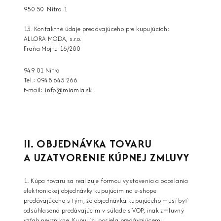
950 50 Nitra 1
13. Kontaktné údaje predávajúceho pre kupujúcich:
ALLORA MODA, s.r.o.
Fraňa Mojtu 16/280
949 01 Nitra
Tel.: 0948 645 266
E-mail: i
nfo@miamia.sk
II. OBJEDNÁVKA TOVARU
A UZATVORENIE KÚPNEJ ZMLUVY
1
.
Kúpa tovaru sa realizuje formou vystavenia a odoslania
elektronickej objednávky kupujúcim na e-shope
predávajúceho s tým, že objednávka kupujúceho musí byť
odsúhlasená predávajúcim v súlade s VOP, inak zmluvný
vzťah nevznikne. Kupujúci posiela predávajúcemu