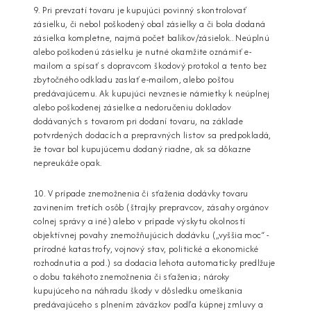
9. Pri prevzatí tovaru je kupujúci povinný skontrolovať
zásielku, či nebol poškodený obal zásielky a či bola dodaná
zásielka kompletne, najmä počet balíkov/zásielok.. Neúplnú
alebo poškodenú zásielku je nutné okamžite oznámiť e-
mailom a spísať s dopravcom škodový protokol a tento bez
zbytočného odkladu zaslať e-mailom, alebo poštou
predávajúcemu. Ak kupujúci nevznesie námietky k neúplnej
alebo poškodenej zásielke a nedoručeniu dokladov
dodávaných s tovarom pri dodaní tovaru, na základe
potvrdených dodacích a prepravných listov sa predpokladá,
že tovar bol kupujúcemu dodaný riadne, ak sa dôkazne
nepreukáže opak.
10. V prípade znemožnenia či sťaženia dodávky tovaru
zavinením tretích osôb (štrajky prepravcov, zásahy orgánov
colnej správy a iné) alebo v prípade výskytu okolností
objektívnej povahy znemožňujúcich dodávku („vyššia moc“ -
prírodné katastrofy, vojnový stav, politické a ekonomické
rozhodnutia a pod.) sa dodacia lehota automaticky predlžuje
o dobu takéhoto znemožnenia či sťaženia; nároky
kupujúceho na náhradu škody v dôsledku omeškania
predávajúceho s plnením záväzkov podľa kúpnej zmluvy a