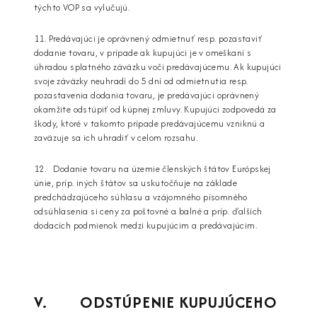
týchto VOP sa vylučujú.
11. Predávajúci je oprávnený odmietnuť resp. pozastaviť
dodanie tovaru, v prípade ak kupujúci je v omeškaní s
úhradou splatného záväzku voči predávajúcemu. Ak kupujúci
svoje záväzky neuhradí do 5 dní od odmietnutia resp.
pozastavenia dodania tovaru, je predávajúci oprávnený
okamžite odstúpiť od kúpnej zmluvy. Kupujúci zodpovedá za
škody, ktoré v takomto prípade predávajúcemu vzniknú a
zaväzuje sa ich uhradiť v celom rozsahu.
12. Dodanie tovaru na územie členských štátov Európskej
únie, príp. iných štátov sa uskutočňuje na základe
predchádzajúceho súhlasu a vzájomného písomného
odsúhlasenia si ceny za poštovné a balné a príp. ďalších
dodacích podmienok medzi kupujúcim a predávajúcim.
V. ODSTÚPENIE KUPUJÚCEHO