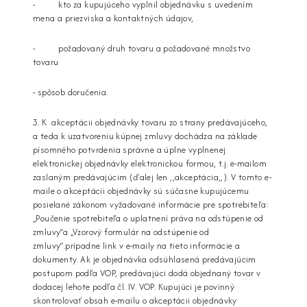
- kto za kupujúceho vyplnil objednávku s uvedením
mena a priezviska a kontaktných údajov,
- požadovaný druh tovaru a požadované množstvo
tovaru
- spôsob doručenia.
3. K akceptácii objednávky tovaru zo strany predávajúceho,
a teda k uzatvoreniu kúpnej zmluvy dochádza na základe
písomného potvrdenia správne a úplne vyplnenej
elektronickej objednávky elektronickou formou, t.j. e-mailom
zaslaným predávajúcim (ďalej len ,,akceptácia,,). V tomto e-
maile o akceptácii objednávky sú súčasne kupujúcemu
posielané zákonom vyžadované informácie pre spotrebiteľa:
„Poučenie spotrebiteľa o uplatnení práva na odstúpenie od
zmluvy“a „Vzorový formulár na odstúpenie od
zmluvy“.prípadne link v e-maily na tieto informácie a
dokumenty. Ak je objednávka odsúhlasená predávajúcim
postupom podľa VOP, predávajúci dodá objednaný tovar v
dodacej lehote podľa čl. IV. VOP. Kupujúci je povinný
skontrolovať obsah e-mailu o akceptácii objednávky