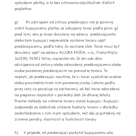
spôsobom platby, a to bez účtovania akýchkoľvek ďalších
poplatkov.
g) Pri odstúpení od zmluvy predávajúci nie je povinný
vrátiť kupujúcemu platby za zakúpený tovar podľa písm. g)
pred tým, ako je tovar doručený na adresu predávajúceho
alebo kým kupujúci nepreukáže zaslanie tovaru späť
predávajúcemu, podľa toho, čo nastane skôr. Tovar musí byť
doručený späť na adresu ALLORA MODA, s.r.o., Fraňa Mojtu
16/280, 94901 Nitra, najneskôr do 14 dní odo dňa
odstúpenia od zmluvy alebo odovzdaný predávajúcemu alebo
osobe poverenej predávajúcim na prevzatie tovaru. To
neplatí, ak predávajúci navrhne, že si tovar vyzdvihne osobne
alebo prostredníctvom ním poverenej osoby. Lehota podľa
prvej vety sa považuje za zachovanú, ak bol tovar odovzdaný
na prepravu najneskôr v posledný deň 14-dňovej lehoty.
Priame náklady na vrátenie tovaru znáša kupujúci. Kupujúci
zodpovedá za akékoľvek zníženie hodnoty tovaru v dôsledku
zaobchádzania s ním iným spôsobom, než aký je potrebný na
zistenie povahy, vlastností a funkčnosti tovaru.
h) V prípade, ak predávajúci poskytol kupujúcemu ako