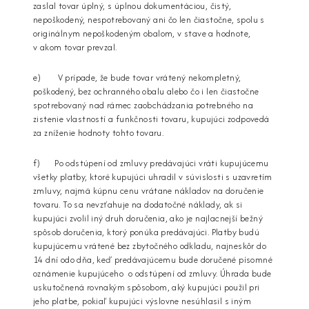
zaslal tovar úplný, s úplnou dokumentáciou, čistý,
nepoškodený, nespotrebovaný ani čo len čiastočne, spolu s
originálnym nepoškodeným obalom, v stave a hodnote,
v akom tovar prevzal.
e) V prípade, že bude tovar vrátený nekompletný,
poškodený, bez ochranného obalu alebo čo i len čiastočne
spotrebovaný nad rámec zaobchádzania potrebného na
zistenie vlastností a funkčnosti tovaru, kupujúci zodpovedá
za zníženie hodnoty tohto tovaru.
f) Po odstúpení od zmluvy predávajúci vráti kupujúcemu
všetky platby, ktoré kupujúci uhradil v súvislosti s uzavretím
zmluvy, najmä kúpnu cenu vrátane nákladov na doručenie
tovaru. To sa nevzťahuje na dodatočné náklady, ak si
kupujúci zvolil iný druh doručenia, ako je najlacnejší bežný
spôsob doručenia, ktorý ponúka predávajúci. Platby budú
kupujúcemu vrátené bez zbytočného odkladu, najneskôr do
14 dní odo dňa, keď predávajúcemu bude doručené písomné
oznámenie kupujúceho o odstúpení od zmluvy. Úhrada bude
uskutočnená rovnakým spôsobom, aký kupujúci použil pri
jeho platbe, pokiaľ kupujúci výslovne nesúhlasil s iným