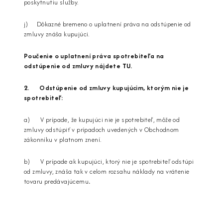
poskytnutiu služby.
j) Dôkazné bremeno o uplatnení práva na odstúpenie od
zmluvy znáša kupujúci.
Poučenie o uplatnení práva spotrebiteľa na
odstúpenie od zmluvy nájdete
TU
.
2. Odstúpenie od zmluvy kupujúcim, ktorým nie je
spotrebiteľ:
a) V prípade, že kupujúci nie je spotrebiteľ, môže od
zmluvy odstúpiť v prípadoch uvedených v Obchodnom
zákonníku v platnom znení.
b) V prípade ak kupujúci, ktorý nie je spotrebiteľ odstúpi
od zmluvy, znáša tak v celom rozsahu náklady na vrátenie
tovaru predávajúcemu
.