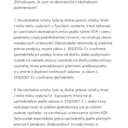
„Potvrdzujem, že som sa oboznámil/a s obchodnými
podmienkami“.
7. Na obchodné vzťahy (ako aj ďalšie právne vzťahy, ktoré
z neho môžu vyplynúť) s fyzickými osobami, ktoré nekonajú
pri uzatváraní obchodných zmlúv podľa týchto VOP v rámci
predmetu svojej podnikateľskej činnosti, sa vzťahujú okrem
všeobecných ustanovení Občianskeho zákonníka aj osobitné
právne predpisy, najmä zákon č. 102/2014 Z.z. o ochrane
spotrebiteľa pri predaji tovaru na diaľku alebo poskytovaní
služieb na základe zmluvy uzavretej na diaľku alebo zmluvy
uzavretej mimo prevádzkových priestorov predávajúceho
a o zmene a doplnení niektorých zákonov a zákon č.
250/2007 Z.z. o ochrane spotrebiteľa.
8. Na obchodné vzťahy (ako aj ďalšie právne vzťahy, ktoré
z neho môžu vyplynúť)s kupujúcim, ktorý nie je
spotrebiteľom podľa zákona č. 250/2007 Z. z. alebo ktorý
nakupuje tovar za účelom podnikania a nie za účelom
osobnej spotreby sa nevzťahujú ustanovenia týchto VOP.
Tejto osobe neprináležia práva spotrebiteľa podľa platných
právnych predpisov. Zodpovednosť za vady tovaru a