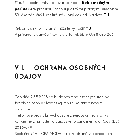
Záručné podmienky na tovar sa riadia
Reklamačným
poriadkom
predávajúceho a platnými právnymi predpismi
SR. Ako záručný list slúži nákupný doklad. Nájdete
TU
.
Reklamačný formulár si môžete vytlačiť
TU
.
V prípade reklamácií kontaktujte tel. číslo 0948 645 266
VII. OCHRANA OSOBNÝCH
ÚDAJOV
Odo dňa 25.5.2018 sa bude ochrana osobných údajov
fyzických osôb v Slovenskej republike riadiť novými
pravidlami.
Tieto nové pravidlá vychádzajú z európskej legislatívy,
konkrétne z nariadenia Európskeho parlamentu a Rady (EU)
2016/679.
Spoločnosť ALLORA MODA, s.r.o. zapísaná v obchodnom