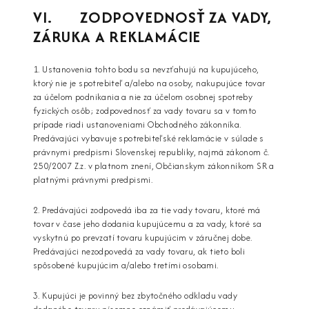
VI. ZODPOVEDNOSŤ ZA VADY,
ZÁRUKA A REKLAMÁCIE
1. Ustanovenia tohto bodu sa nevzťahujú na kupujúceho,
ktorý nie je spotrebiteľ a/alebo na osoby, nakupujúce tovar
za účelom podnikania a nie za účelom osobnej spotreby
fyzických osôb; zodpovednosť za vady tovaru sa v tomto
prípade riadi ustanoveniami Obchodného zákonníka.
Predávajúci vybavuje spotrebiteľské reklamácie v súlade s
právnymi predpismi Slovenskej republiky, najmä zákonom č.
250/2007 Z.z. v platnom znení, Občianskym zákonníkom SR a
platnými právnymi predpismi.
2. Predávajúci zodpovedá iba za tie vady tovaru, ktoré má
tovar v čase jeho dodania kupujúcemu a za vady, ktoré sa
vyskytnú po prevzatí tovaru kupujúcim v záručnej dobe.
Predávajúci nezodpovedá za vady tovaru, ak tieto boli
spôsobené kupujúcim a/alebo tretími osobami.
3. Kupujúci je povinný bez zbytočného odkladu vady