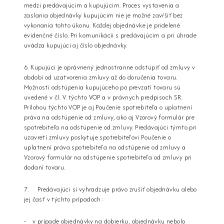
medzi predávajúcim a kupujúcim. Proces vystavenia a
zaslania objednávky kupujúcim nie je možné zavŕšiť bez
vykonania tohto úkonu. Každej objednávke je pridelené
evidenčné číslo. Pri komunikácii s predávajúcim a pri úhrade
uvádza kupujúci aj číslo objednávky.
6. Kupujúci je oprávnený jednostranne odstúpiť od zmluvy v
období od uzatvorenia zmluvy až do doručenia tovaru.
Možnosti odstúpenia kupujúceho po prevzatí tovaru sú
uvedené v čl. V. týchto VOP a v právnych predpisoch SR.
Prílohou týchto VOP je aj Poučenie spotrebiteľa o uplatnení
práva na odstúpenie od zmluvy, ako aj Vzorový formulár pre
spotrebiteľa na odstúpenie od zmluvy. Predávajúci týmto pri
uzavretí zmluvy poskytuje spotrebiteľovi Poučenie o
uplatnení práva spotrebiteľa na odstúpenie od zmluvy a
Vzorový formulár na odstúpenie spotrebiteľa od zmluvy pri
dodaní tovaru.
7. Predávajúci si vyhradzuje právo zrušiť objednávku alebo
jej časť v týchto prípadoch:
- v prípade objednávky na dobierku, objednávku nebolo