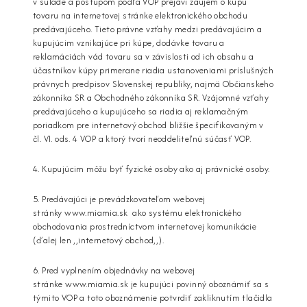
v súlade a postupom podľa VOP prejaví záujem o kúpu
tovaru na internetovej stránke elektronického obchodu
predávajúceho. Tieto právne vzťahy medzi predávajúcim a
kupujúcim vznikajúce pri kúpe, dodávke tovaru a
reklamáciách vád tovaru sa v závislosti od ich obsahu a
účastníkov kúpy primerane riadia ustanoveniami príslušných
právnych predpisov Slovenskej republiky, najmä Občianskeho
zákonníka SR a Obchodného zákonníka SR. Vzájomné vzťahy
predávajúceho a kupujúceho sa riadia aj reklamačným
poriadkom pre internetový obchod bližšie špecifikovaným v
čl. VI. ods. 4 VOP a ktorý tvorí neoddeliteľnú súčasť VOP.
4. Kupujúcim môžu byť fyzické osoby ako aj právnické osoby.
5. Predávajúci je prevádzkovateľom webovej
stránky
www.miamia.sk
ako systému elektronického
obchodovania prostredníctvom internetovej komunikácie
(ďalej len ,,internetový obchod,,).
6. Pred vyplnením objednávky na webovej
stránke
www.miamia.sk
je kupujúci povinný oboznámiť sa s
týmito VOP a toto oboznámenie potvrdiť zakliknutím tlačidla