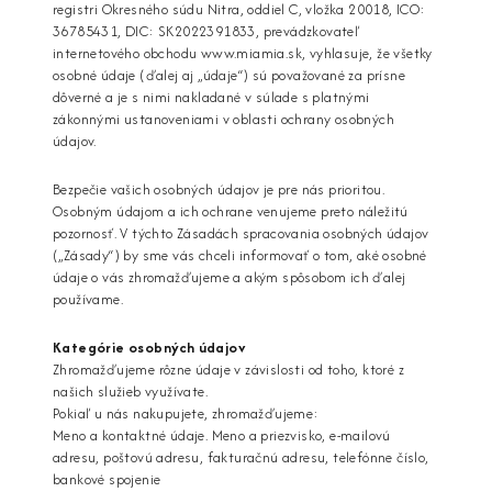
registri Okresného súdu Nitra, oddiel C, vložka 20018, ICO:
36785431, DIC: SK2022391833, prevádzkovateľ
internetového obchodu www.miamia.sk, vyhlasuje, že všetky
osobné údaje (ďalej aj „údaje“) sú považované za prísne
dôverné a je s nimi nakladané v súlade s platnými
zákonnými ustanoveniami v oblasti ochrany osobných
údajov.
Bezpečie vašich osobných údajov je pre nás prioritou.
Osobným údajom a ich ochrane venujeme preto náležitú
pozornosť. V týchto Zásadách spracovania osobných údajov
(„Zásady“) by sme vás chceli informovať o tom, aké osobné
údaje o vás zhromažďujeme a akým spôsobom ich ďalej
používame.
Kategórie osobných údajov
Zhromažďujeme rôzne údaje v závislosti od toho, ktoré z
našich služieb využívate.
Pokiaľ u nás nakupujete, zhromažďujeme:
Meno a kontaktné údaje. Meno a priezvisko, e-mailovú
adresu, poštovú adresu, fakturačnú adresu, telefónne číslo,
bankové spojenie