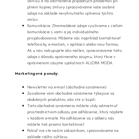
servisu a na odstránenie prípadných problémov pri
plnení kúpnej zmluvy spracovávame vaše osobné
údaje na základe nevyhnutného splnenia týchto
zmlúv.
Komunikácia. Zhromaždené údaje využívame s cieľom
komunikácie s vami a jej individuálneho
prispôsobovania. Môžeme vás napríklad kontaktovať
telefonicky, e-mailom, v aplikácii alebo inou formou.
Ak u nás nakupujete ako nečlen, spracovávame tieto
údaje z dôvodu oprávneného záujmu, ktorý tkvie v
oprávnenom záujme spoločnosti ALLORA MODA.
Marketingové ponuky.
Newsletter na e-mail (obchodné oznámenie)
Zasielame vám obchodné oznámenie týkajúce sa
obdobných produktov, ako ste si kúpili.
Tieto obchodné oznámenia môžete vždy odmietnuť
prostredníctvom odkazu pre odhlásenie, ktorý nájdete
v každom e-maile. Na odhlásenie sa z odberu nás
môžete tiež priamo kontaktovať.
Pokiaľ nie ste naším zákazníkom, spracovávame na
základe vášho súhlasu.