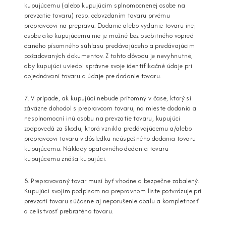
kupujúcemu (alebo kupujúcim splnomocnenej osobe na
prevzatie tovaru) resp. odovzdaním tovaru prvému
prepravcovi na prepravu. Dodanie alebo vydanie tovaru inej
osobe ako kupujúcemu nie je možné bez osobitného vopred
daného písomného súhlasu predávajúceho a predávajúcim
požadovaných dokumentov. Z tohto dôvodu je nevyhnutné,
aby kupujúci uviedol správne svoje identifikačné údaje pri
objednávaní tovaru a údaje pre dodanie tovaru.
7. V prípade, ak kupujúci nebude prítomný v čase, ktorý si
záväzne dohodol s prepravcom tovaru, na mieste dodania a
nesplnomocní inú osobu na prevzatie tovaru, kupujúci
zodpovedá za škodu, ktorá vznikla predávajúcemu a/alebo
prepravcovi tovaru v dôsledku neúspešného dodania tovaru
kupujúcemu. Náklady opätovného dodania tovaru
kupujúcemu znáša kupujúci.
8. Prepravovaný tovar musí byť vhodne a bezpečne zabalený.
Kupujúci svojim podpisom na prepravnom liste potvrdzuje pri
prevzatí tovaru súčasne aj neporušenie obalu a kompletnosť
a celistvosť prebratého tovaru.