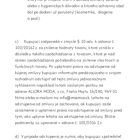
alebo z hygienických dôvodov a ktorého ochranný obal
bol po dodaní už porušený (kozmetika, drogéria
a pod.).
c) Kupujúci zodpovedá v zmysle § 10 ods. 4 zákona č.
102/2014Z.z. za zníženie hodnoty tovaru, ktoré vzniklo v
dôsledku takého zaobchádzania s tovarom, ktoré je nad
rámec zaobchádzania potrebného na zistenie vlastností a
funkčnosti tovaru. Pri uplatnení práva na odstúpenie od
kúpnej zmluvy kupujúci informujte predávajúceho o svojom
rozhodnutí odstúpiť od tejto zmluvy jednoznačným
vyhlásením napríklad listom zaslaným poštou na
adrese ALLORA MODA, s.r.o., Fraňa Mojtu 16/280, 949 01
Nitra alebo e-mailom na
i
nfo@miamia.sk
. Lehota na
odstúpenie od zmluvy je zachovaná, ak kupujúci zašle
oznámenie o uplatnení práva na odstúpenie od zmluvy pred
tým, ako uplynie lehota na odstúpenie od zmluvy. Bližšie
podmienky sú upravené v zákone č. 102/2014 Z.z.
d) V prípade odstúpenia je nutné, aby kupujúci spotrebiteľ