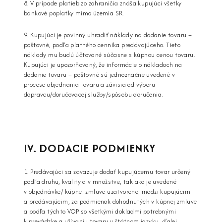
8. V prípade platieb zo zahraničia znáša kupujúci všetky
bankové poplatky mimo územia SR.
9. Kupujúci je povinný uhradiť náklady na dodanie tovaru –
poštovné, podľa platného cenníka predávajúceho. Tieto
náklady mu budú účtované súčasne s kúpnou cenou tovaru.
Kupujúci je upozorňovaný, že informácie o nákladoch na
dodanie tovaru – poštovné sú jednoznačne uvedené v
procese objednania tovaru a závisia od výberu
dopravcu/doručovacej služby/spôsobu doručenia.
IV. DODACIE PODMIENKY
1. Predávajúci sa zaväzuje dodať kupujúcemu tovar určený
podľa druhu, kvality a v množstve, tak ako je uvedené
v objednávke/ kúpnej zmluve uzatvorenej medzi kupujúcim
a predávajúcim, za podmienok dohodnutých v kúpnej zmluve
a podľa týchto VOP so všetkými dokladmi potrebnými
k prevádzke a užívaniu tovaru v štátnom jazyku, ďalej