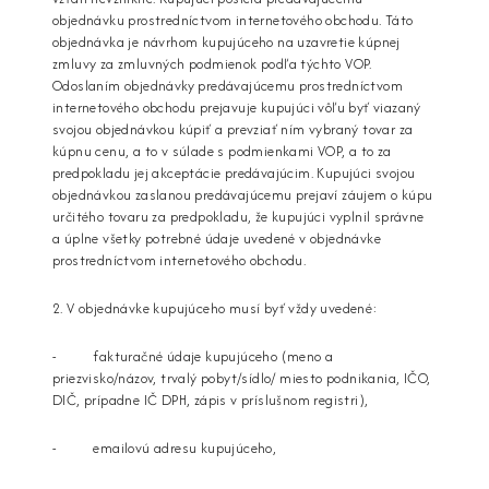
objednávku prostredníctvom internetového obchodu. Táto
objednávka je návrhom kupujúceho na uzavretie kúpnej
zmluvy za zmluvných podmienok podľa týchto VOP.
Odoslaním objednávky predávajúcemu prostredníctvom
internetového obchodu prejavuje kupujúci vôľu byť viazaný
svojou objednávkou kúpiť a prevziať ním vybraný tovar za
kúpnu cenu, a to v súlade s podmienkami VOP, a to za
predpokladu jej akceptácie predávajúcim. Kupujúci svojou
objednávkou zaslanou predávajúcemu prejaví záujem o kúpu
určitého tovaru za predpokladu, že kupujúci vyplnil správne
a úplne všetky potrebné údaje uvedené v objednávke
prostredníctvom internetového obchodu.
2. V objednávke kupujúceho musí byť vždy uvedené:
- fakturačné údaje kupujúceho (meno a
priezvisko/názov, trvalý pobyt/sídlo/ miesto podnikania, IČO,
DIČ, prípadne IČ DPH, zápis v príslušnom registri),
- emailovú adresu kupujúceho,