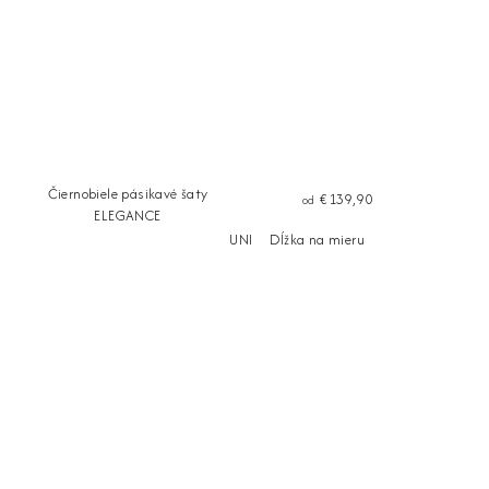
Čiernobiele pásikavé šaty
€139,90
od
ELEGANCE
UNI
Dĺžka na mieru