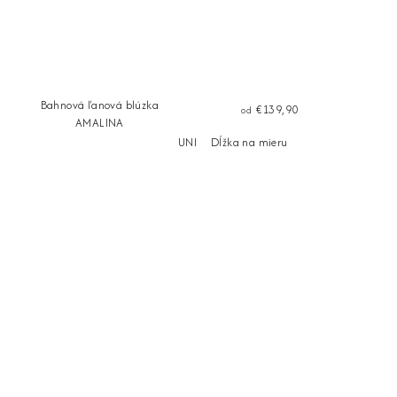
Bahnová ľanová blúzka
€139,90
od
AMALINA
UNI
Dĺžka na mieru