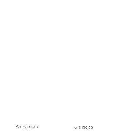
Pásikavé šaty
€139,90
od