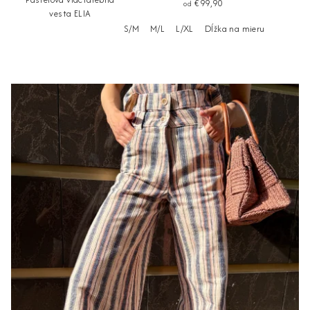
€99,90
od
vesta ELIA
S/M
M/L
L/XL
Dĺžka na mieru