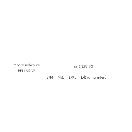
Modré nohavice
€139,90
od
BELLARIVA
S/M
M/L
L/XL
Dĺžka na mieru