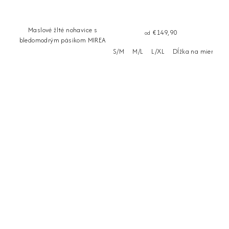
Maslové žlté nohavice s
€149,90
od
bledomodrým pásikom MIREA
S/M
M/L
L/XL
Dĺžka na mieru