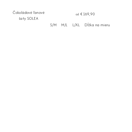
Čokoládové ľanové
€169,90
od
šaty SOLEA
S/M
M/L
L/XL
Dĺžka na mieru