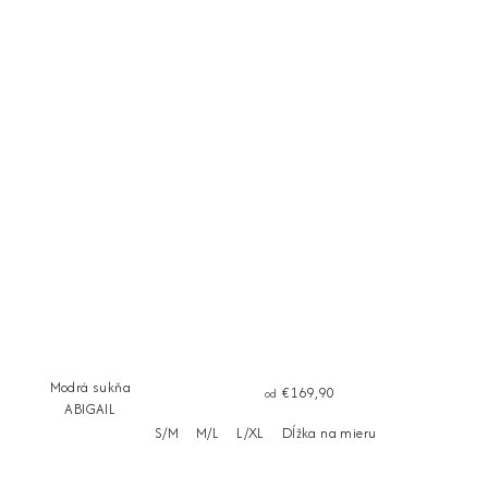
Modrá sukňa
€169,90
od
ABIGAIL
S/M
M/L
L/XL
Dĺžka na mieru