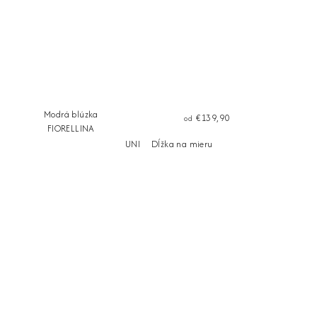
Modrá blúzka
€139,90
od
FIORELLINA
UNI
Dĺžka na mieru