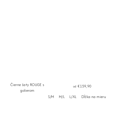
Čierne šaty ROUGE s
€159,90
od
golierom
S/M
M/L
L/XL
Dĺžka na mieru