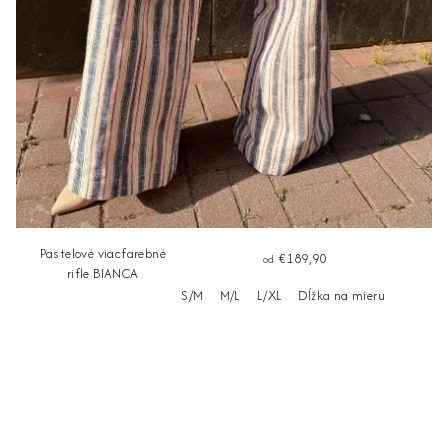
Pastelové viacfarebné
€189,90
od
rifle BIANCA
S/M
M/L
L/XL
Dĺžka na mieru