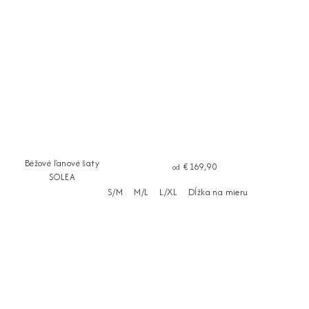
Béžové ľanové šaty
€169,90
od
SOLEA
S/M
M/L
L/XL
Dĺžka na mieru