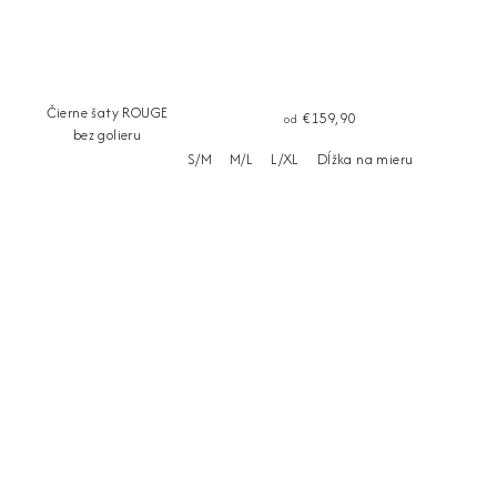
Čierne šaty ROUGE
€159,90
od
bez golieru
S/M
M/L
L/XL
Dĺžka na mieru