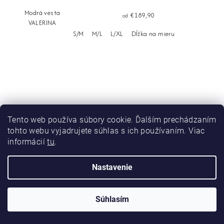
Modrá vesta
€189,90
od
VALERINA
S/M
M/L
L/XL
Dĺžka na mieru
Tento web používa súbory cookie. Ďalším prechádzaním
tohto webu vyjadrujete súhlas s ich používaním. Viac
informácií
tu
.
Nastavenie
Súhlasím