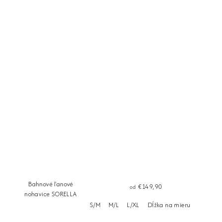
Bahnové ľanové
€149,90
od
nohavice SORELLA
S/M
M/L
L/XL
Dĺžka na mieru