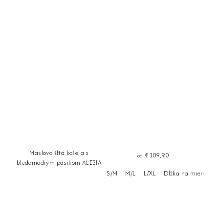
Maslovo žltá košeľa s
€109,90
od
bledomodrým pásikom ALESIA
S/M
M/L
L/XL
Dĺžka na mieru