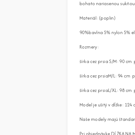
bohato nariasenou sukňou, 
Materiál: (poplin)
90%bavlna 5% nylon 5% e
Rozmery:
šírka cez prsia S/M: 90 cm
šírka cez prsiaM/L: 94 cm 
šírka cez prsiaL/XL: 98 cm
Model je ušitý v dĺžke: 124
Naše modely majú štandardné
Pri objednávke DĹŽKA NA 