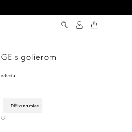
Hľadať
Prihlásenie
Nákupný
košík
GE s golierom
notenia
Dĺžka na mieru