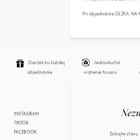
Pri objednávke DĹŽKA NA MI
Darček ku každej
Jednoduché
objednávke
vrátenie tovaru
INSTAGRAM
TIKTOK
FACEBOOK
Získajte zľav