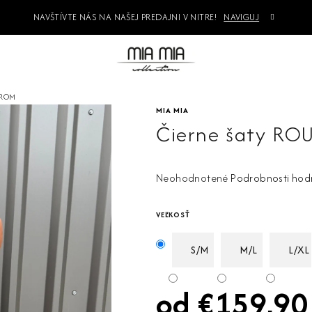
NAVŠTÍVTE NÁS NA NAŠEJ PREDAJNI V NITRE!
NAVIGUJ
EROM
MIA MIA
Čierne šaty ROU
Priemerné
Neohodnotené
Podrobnosti hod
hodnotenie
produktu
VEĽKOSŤ
je
0,0
S/M
M/L
L/XL
z
5
od
€159,90
hviezdičiek.