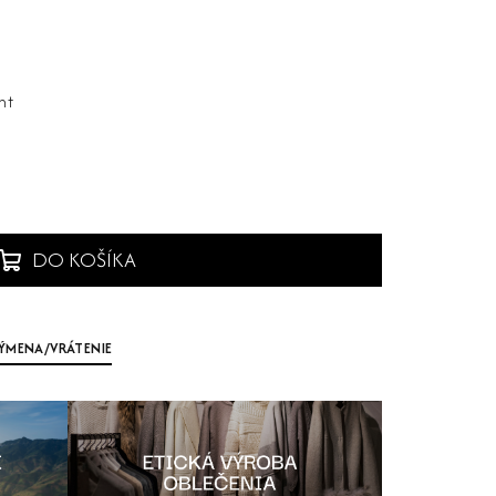
nt
DO KOŠÍKA
ÝMENA/VRÁTENIE