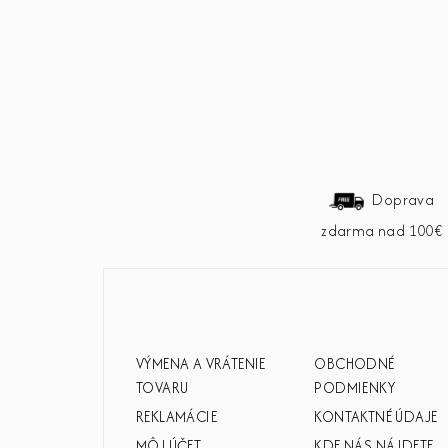
Z
á
Doprava
zdarma nad 100€
p
ä
t
i
VÝMENA A VRÁTENIE
OBCHODNÉ
e
TOVARU
PODMIENKY
REKLAMÁCIE
KONTAKTNÉ ÚDAJE
MÔJ ÚČET
KDE NÁS NÁJDETE