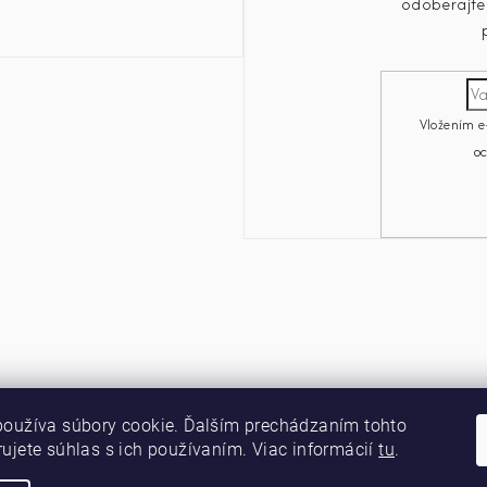
odoberajte 
Vložením e
o
používa súbory cookie. Ďalším prechádzaním tohto
ujete súhlas s ich používaním. Viac informácií
tu
.