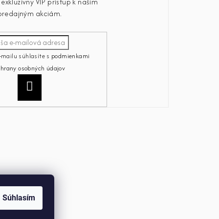
exkluzívny VIP prístup k našim
predajným akciám.
-mailu súhlasíte s
podmienkami
chrany osobných údajov
Prihlásiť
sa
Súhlasím