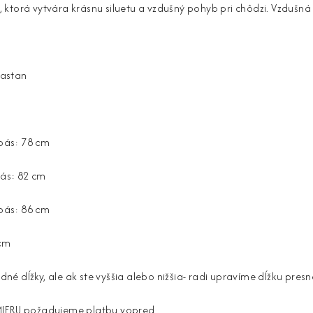
ktorá vytvára krásnu siluetu a vzdušný pohyb pri chôdzi. Vzdušná 
lastan
 pás: 78 cm
pás: 82 cm
 pás: 86 cm
 cm
 dĺžky, ale ak ste vyššia alebo nižšia- radi upravíme dĺžku presn
MIERU požadujeme platbu vopred