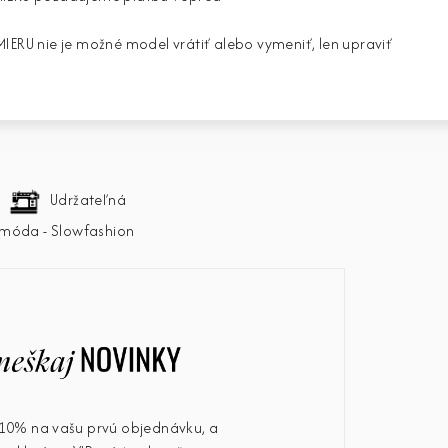
ERU nie je možné model vrátiť alebo vymeniť, len upraviť
Udržateľná
móda - Slowfashion
u 10% na vašu prvú objednávku, a