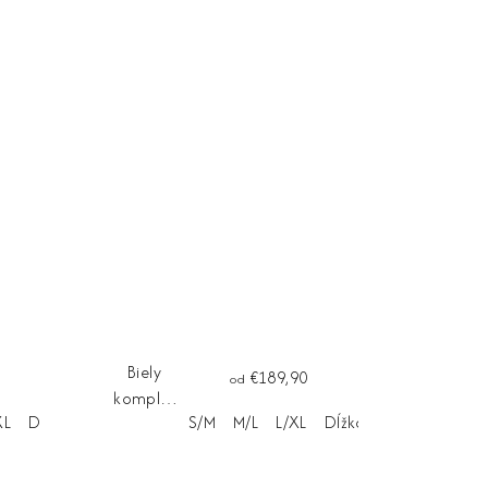
Biely
€189,90
od
komplet
XL
Dĺžka na mieru
S/M
M/L
L/XL
Dĺžka na mieru
BIANCO