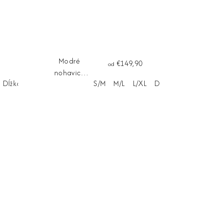
Modré
€149,90
od
nohavice
Dĺžka na mieru
S/M
M/L
L/XL
Dĺžka na mieru
Palazo
LUCENTE