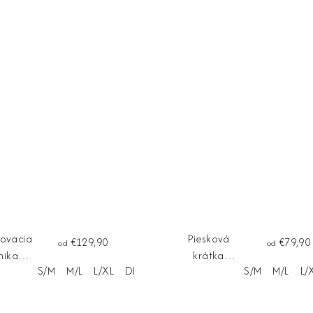
novacia
Piesková
€129,90
€79,90
od
od
nika
krátka
S/M
M/L
L/XL
Dĺžka na mieru
S/M
M/L
L/
ARIA
vestička
SAHARA