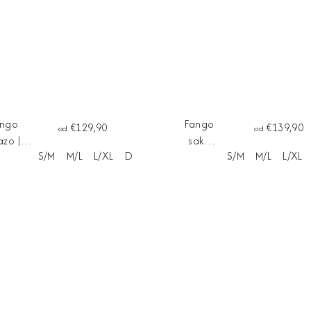
ango
Fango
€129,90
€139,90
od
od
azo ||
sako
S/M
M/L
L/XL
Dĺžka na mieru
S/M
M/L
L/XL
avice
LORENZO
UCCA