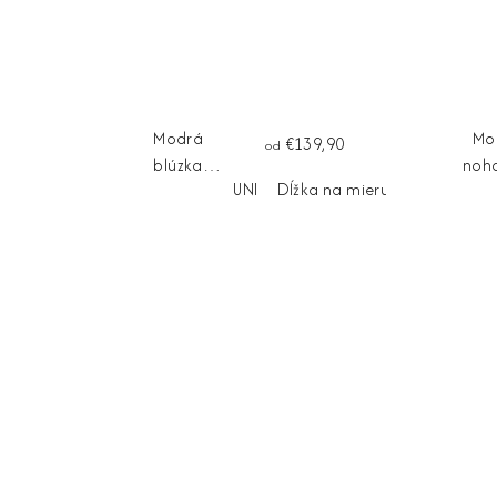
Modrá
Mo
€139,90
od
blúzka
noha
UNI
Dĺžka na mieru
FIORELLINA
BELL