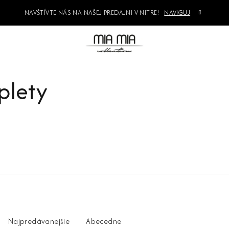
NAVŠTÍVTE NÁS NA NAŠEJ PREDAJNI V NITRE!
NAVIGUJ
plety
Najpredávanejšie
Abecedne