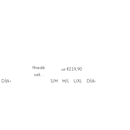
Hnedé
€219,90
od
sako
Dĺžka na mieru
S/M
M/L
L/XL
Dĺžka na mieru
BELLAGIO