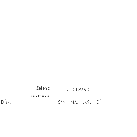
Zelená
€129,90
od
zavinovacia
Dĺžka na mieru
S/M
M/L
L/XL
Dĺžka na mieru
tunika VIVA