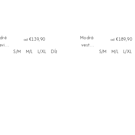
dré
Modrá
€139,90
€189,90
od
od
vice
vesta
S/M
M/L
L/XL
Dĺžka na mieru
S/M
M/L
L/XL
ARIVA
VALERINA