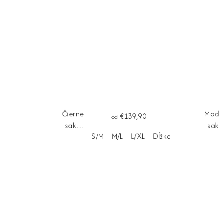
Čierne
Mod
€139,90
od
sako
sa
S/M
M/L
L/XL
Dĺžka na mieru
MILANO
CO