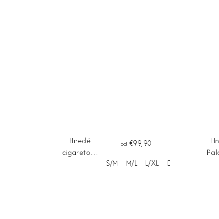
Hnedé
H
€99,90
od
cigaretové
Pal
S/M
M/L
L/XL
Dĺžka na mieru
nohavice
noh
VENEZIA
L