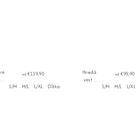
ré
Hnedá
€139,90
€99,90
od
od
ko
vesta
S/M
M/L
L/XL
Dĺžka na mieru
S/M
M/L
L/XL
MO
VELOURA