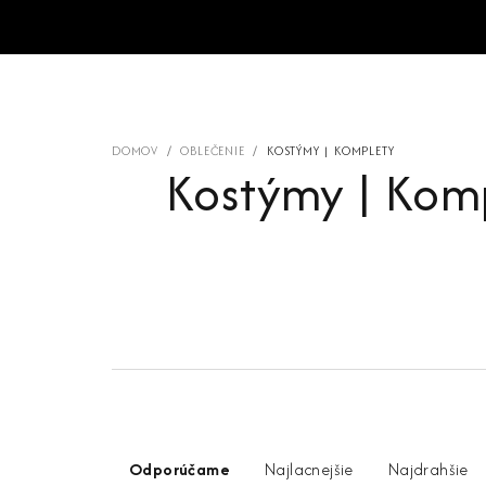
Prejsť
na
obsah
DOMOV
/
OBLEČENIE
/
KOSTÝMY | KOMPLETY
Kostýmy | Kom
R
Odporúčame
Najlacnejšie
Najdrahšie
a