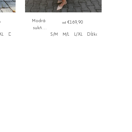
Modrá
0
€169,90
od
sukňa
XL
Dĺžka na mieru
S/M
M/L
L/XL
Dĺžka na mieru
ABIGAIL