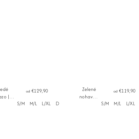
nedé
Zelené
€129,90
€119,90
od
od
azo ||
nohavice
S/M
M/L
L/XL
Dĺžka na mieru
S/M
M/L
L/XL
avice
VIVA
UCCA