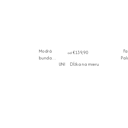
Modrá
F
€139,90
od
bunda
Pal
UNI
Dĺžka na mieru
FIORELLA
noh
L