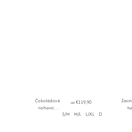
Čokoládové
Zavi
€119,90
od
nohavice
tu
S/M
M/L
L/XL
Dĺžka na mieru
DARIA
D