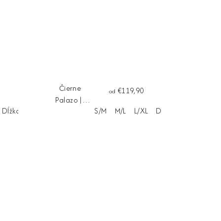
Čierne
€119,90
od
Palazo ||
Dĺžka na mieru
S/M
M/L
L/XL
Dĺžka na mieru
nohavice
CAPRI