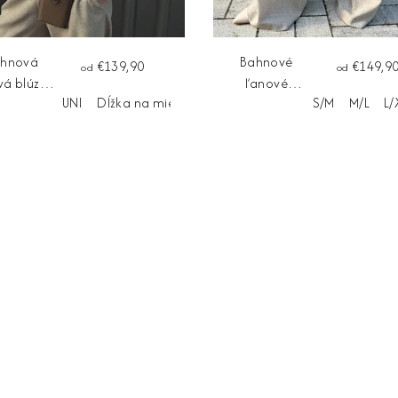
hnová
Bahnové
€139,90
€149,9
od
od
vá blúzka
ľanové
UNI
Dĺžka na mieru
S/M
M/L
L/
ALINA
nohavice
SORELLA