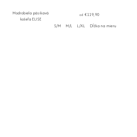
Modrobiela pásikavá
€119,90
od
košeľa ELISE
S/M
M/L
L/XL
Dĺžka na mieru