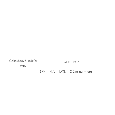
Čokoládová košeľa
€119,90
od
TWIST
S/M
M/L
L/XL
Dĺžka na mieru