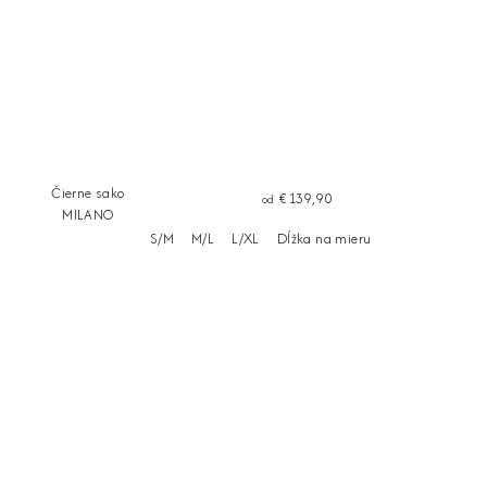
Čierne sako
€139,90
od
MILANO
S/M
M/L
L/XL
Dĺžka na mieru