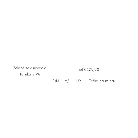
Zelená zavinovacia
€129,90
od
tunika VIVA
S/M
M/L
L/XL
Dĺžka na mieru