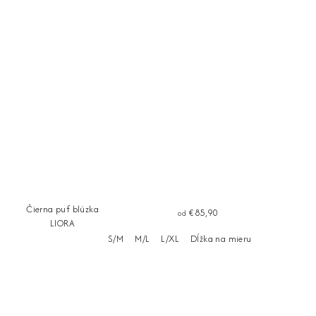
Čierna puf blúzka
€85,90
od
LIORA
S/M
M/L
L/XL
Dĺžka na mieru