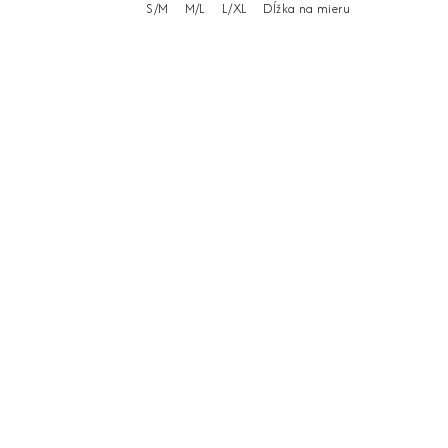
S/M
M/L
L/XL
Dĺžka na mieru