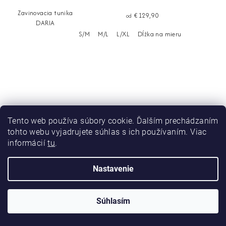
Zavinovacia tunika
€129,90
od
DARIA
S/M
M/L
L/XL
Dĺžka na mieru
Tento web používa súbory cookie. Ďalším prechádzaním
tohto webu vyjadrujete súhlas s ich používaním. Viac
informácií
tu
.
Nastavenie
Súhlasím