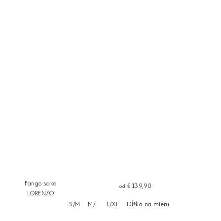
Fango sako
€139,90
od
LORENZO
S/M
M/L
L/XL
Dĺžka na mieru