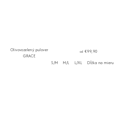
Olivovozelený pulover
€99,90
od
GRACE
S/M
M/L
L/XL
Dĺžka na mieru