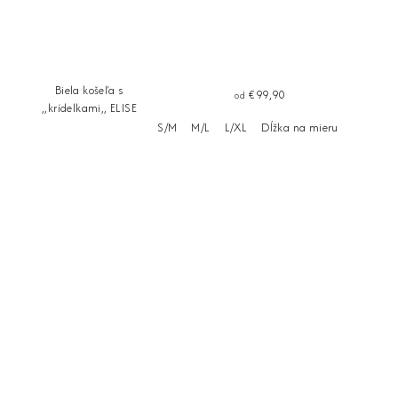
Biela košeľa s
€99,90
od
,,krídelkami,, ELISE
S/M
M/L
L/XL
Dĺžka na mieru