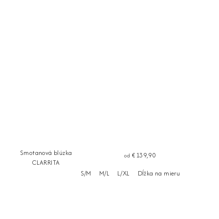
Smotanová blúzka
€139,90
od
CLARRITA
S/M
M/L
L/XL
Dĺžka na mieru