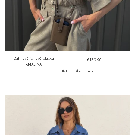
Bahnová ľanová blúzka
€139,90
od
AMALINA
UNI
Dĺžka na mieru