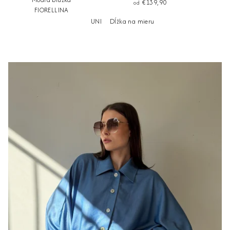
€139,90
od
FIORELLINA
UNI
Dĺžka na mieru