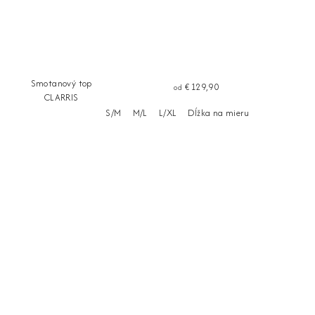
Smotanový top
€129,90
od
CLARRIS
S/M
M/L
L/XL
Dĺžka na mieru