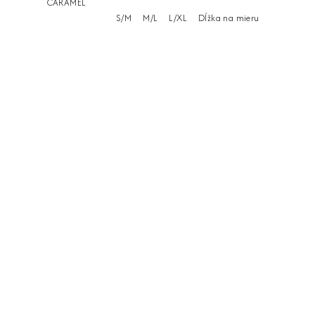
CARAMEL
S/M
M/L
L/XL
Dĺžka na mieru