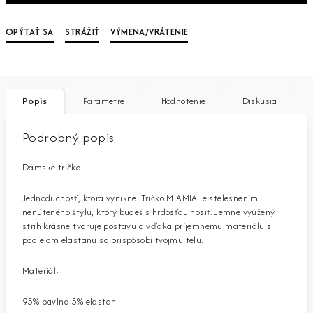
OPÝTAŤ SA
STRÁŽIŤ
VÝMENA/VRÁTENIE
Popis
Parametre
Hodnotenie
Diskusia
Podrobný popis
Dámske tričko
Jednoduchosť, ktorá vynikne. Tričko MIAMIA je stelesnením
nenúteného štýlu, ktorý budeš s hrdosťou nosiť. Jemne vyúžený
strih krásne tvaruje postavu a vďaka príjemnému materiálu s
podielom elastanu sa prispôsobí tvojmu telu.
Materiál:
95% bavlna 5% elastan