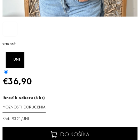
VEĽKOSŤ
UNI
€36,90
Jednotková
Ihneď k odberu
(4 ks)
cena:
MOŽNOSTI DORUČENIA
Kód:
9321/UNI
DO KOŠÍKA