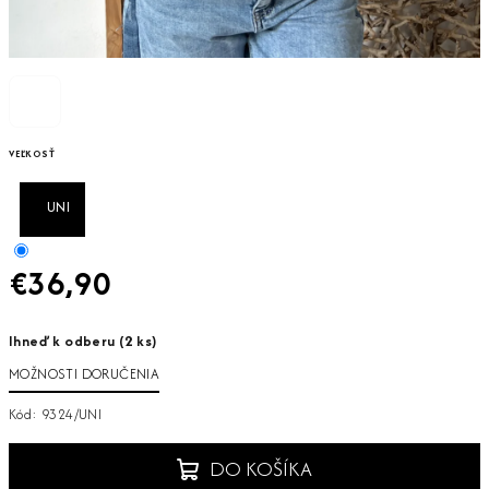
VEĽKOSŤ
UNI
€36,90
Jednotková
Ihneď k odberu
(2 ks)
cena:
MOŽNOSTI DORUČENIA
Kód:
9324/UNI
DO KOŠÍKA