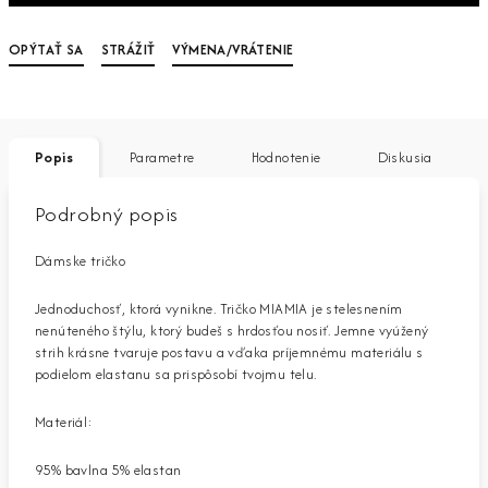
OPÝTAŤ SA
STRÁŽIŤ
VÝMENA/VRÁTENIE
Popis
Parametre
Hodnotenie
Diskusia
Podrobný popis
Dámske tričko
Jednoduchosť, ktorá vynikne. Tričko MIAMIA je stelesnením
nenúteného štýlu, ktorý budeš s hrdosťou nosiť. Jemne vyúžený
strih krásne tvaruje postavu a vďaka príjemnému materiálu s
podielom elastanu sa prispôsobí tvojmu telu.
Materiál:
95% bavlna 5% elastan