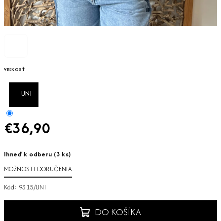
VEĽKOSŤ
UNI
€36,90
Jednotková
Ihneď k odberu
(3 ks)
cena:
MOŽNOSTI DORUČENIA
Kód:
9315/UNI
DO KOŠÍKA