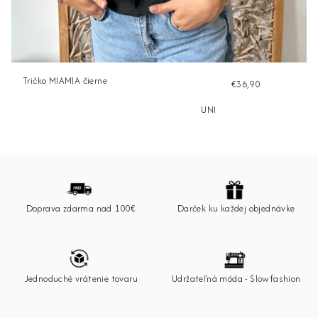
Tričko MIAMIA čierne
€36,90
UNI
Z
á
p
Doprava zdarma nad 100€
Darček ku každej objednávke
ä
t
i
e
Jednoduché vrátenie tovaru
Udržateľná móda - Slowfashion