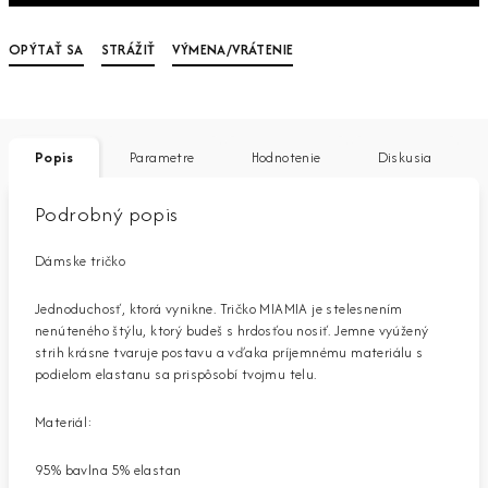
OPÝTAŤ SA
STRÁŽIŤ
VÝMENA/VRÁTENIE
Popis
Parametre
Hodnotenie
Diskusia
Podrobný popis
Dámske tričko
Jednoduchosť, ktorá vynikne. Tričko MIAMIA je stelesnením
nenúteného štýlu, ktorý budeš s hrdosťou nosiť. Jemne vyúžený
strih krásne tvaruje postavu a vďaka príjemnému materiálu s
podielom elastanu sa prispôsobí tvojmu telu.
Materiál:
95% bavlna 5% elastan