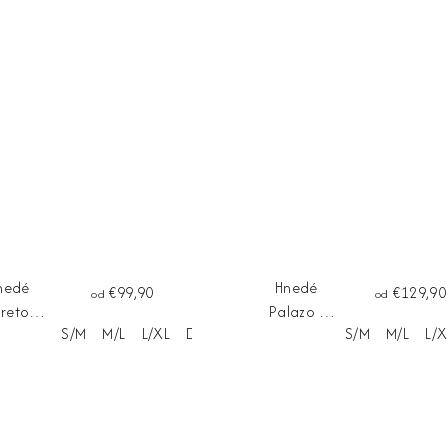
nedé
Hnedé
€99,90
€129,90
od
od
aretové
Palazo |
S/M
M/L
L/XL
Dĺžka na mieru
S/M
M/L
L/X
havice
nohavice
NEZIA
SIENA