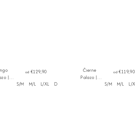
ango
Čierne
€129,90
€119,90
od
od
azo ||
Palazo ||
S/M
M/L
L/XL
Dĺžka na mieru
S/M
M/L
L/
avice
nohavice
UCCA
CAPRI