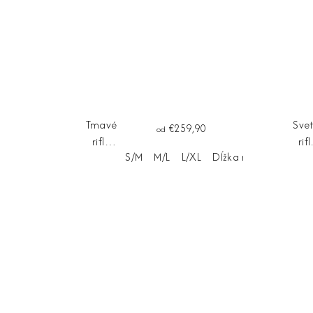
Tmavé
Svet
€259,90
od
rifle
rifl
S/M
M/L
L/XL
Dĺžka na mieru
CLEO
BIA