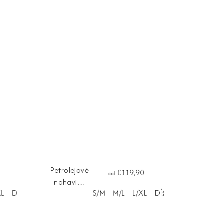
Petrolejové
€119,90
od
nohavice
XL
Dĺžka na mieru
S/M
M/L
L/XL
Dĺžka na mieru
GRACE