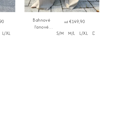
Bahnové
90
€149,90
od
ľanové
L/XL
Dĺžka na mieru
S/M
M/L
L/XL
Dĺžka na mieru
nohavice
SORELLA