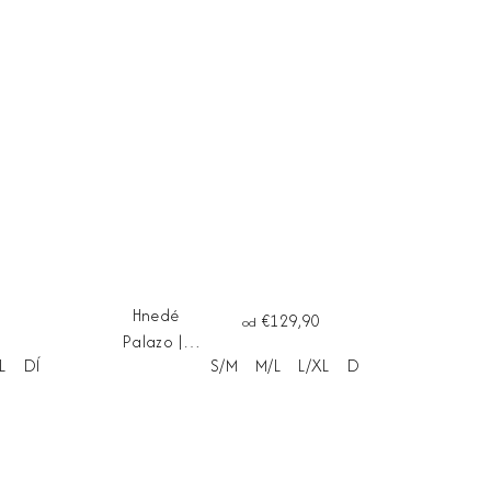
Hnedé
€129,90
od
Palazo ||
L
Dĺžka na mieru
S/M
M/L
L/XL
Dĺžka na mieru
nohavice
LUCCA