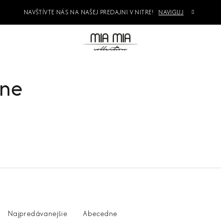
NAVŠTÍVTE NÁS NA NAŠEJ PREDAJNI V NITRE!
NAVIGUJ
kne
Najpredávanejšie
Abecedne