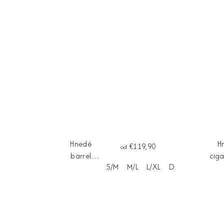
Hnedé
H
€119,90
od
barrel
cig
S/M
M/L
L/XL
Dĺžka na mieru
nohavice
no
SORRENTO
VE