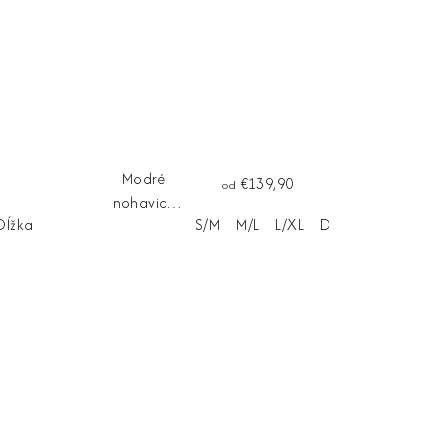
Modré
€139,90
od
nohavice
Dĺžka na mieru
S/M
M/L
L/XL
Dĺžka na mieru
Palazo |
AZZURRO