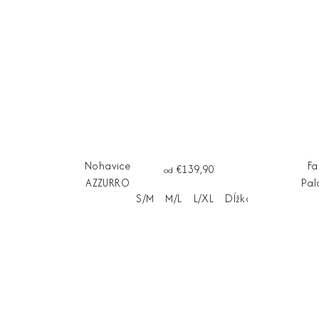
Nohavice
F
€139,90
od
AZZURRO
Pal
S/M
M/L
L/XL
Dĺžka na mieru
noh
L