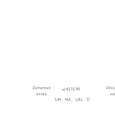
Zamatové
Oliv
€135,90
od
široké
no
S/M
M/L
L/XL
Dĺžka na mieru
nohavice
G
SERENA