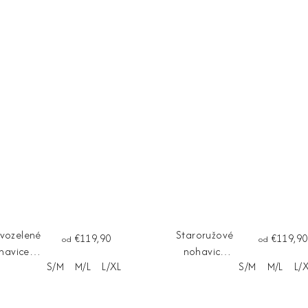
ovozelené
Staroružové
€119,90
€119,90
od
od
havice
nohavice
S/M
M/L
L/XL
Dĺžka na mieru
S/M
M/L
L/
RACE
GRACE