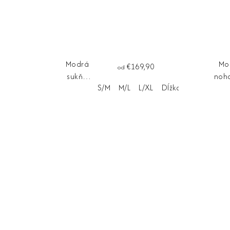
Modrá
Mo
€169,90
od
sukňa
noha
S/M
M/L
L/XL
Dĺžka na mieru
ABIGAIL
BELL