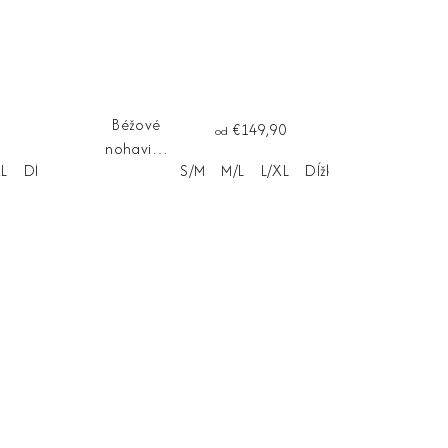
Béžové
€149,90
od
nohavice
XL
Dĺžka na mieru
S/M
M/L
L/XL
Dĺžka na mieru
SORELLA