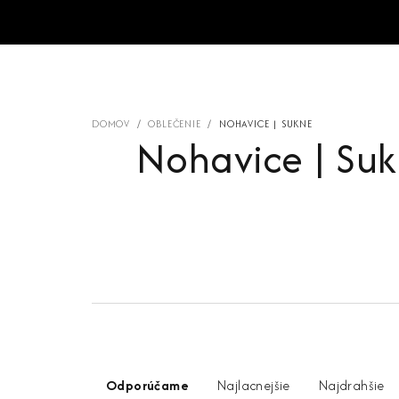
Prejsť
na
obsah
DOMOV
/
OBLEČENIE
/
NOHAVICE | SUKNE
Nohavice | Su
R
Odporúčame
Najlacnejšie
Najdrahšie
a