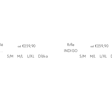
lé
Rifle
€259,90
€259,90
od
od
e
INDIGO
S/M
M/L
L/XL
Dĺžka na mieru
S/M
M/L
L/XL
NCA