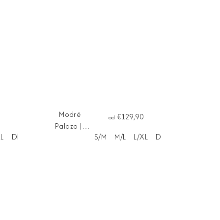
Modré
€129,90
od
Palazo ||
XL
Dĺžka na mieru
S/M
M/L
L/XL
Dĺžka na mieru
nohavice
LUCCA