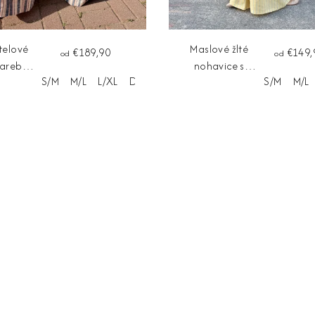
telové
Maslové žlté
€189,90
€149,
od
od
farebné
nohavice s
S/M
M/L
L/XL
Dĺžka na mieru
S/M
M/L
e BIANCA
bledomodrým
pásikom MIREA