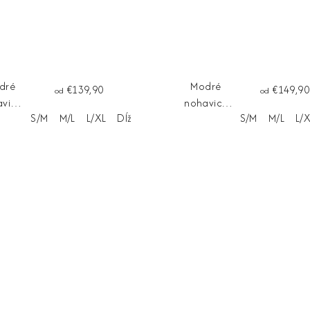
dré
Modré
€139,90
€149,90
od
od
vice
nohavice
S/M
M/L
L/XL
Dĺžka na mieru
S/M
M/L
L/
ARIVA
Palazo
LUCENTE