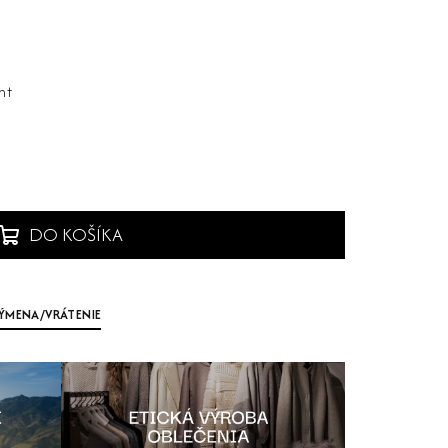
nt
DO KOŠÍKA
ÝMENA/VRÁTENIE