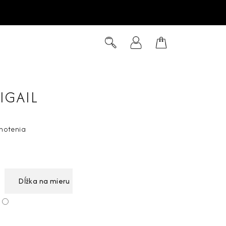
Hľadať
Prihlásenie
Nákupný
košík
IGAIL
notenia
Dĺžka na mieru