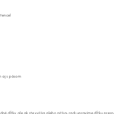
tencel
m aj s pásom
 dĺžky, ale ak ste vyššia alebo nižšia- radi upravíme dĺžku presn