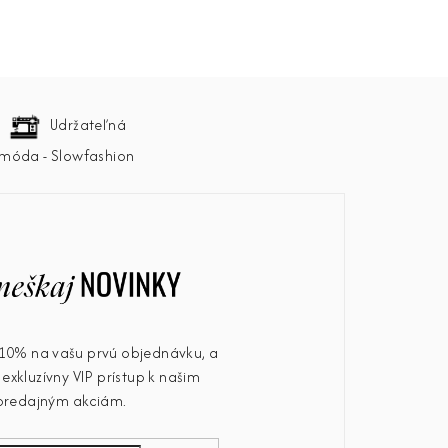
Udržateľná
móda - Slowfashion
u 10% na vašu prvú objednávku, a
exkluzívny VIP prístup k našim
predajným akciám.