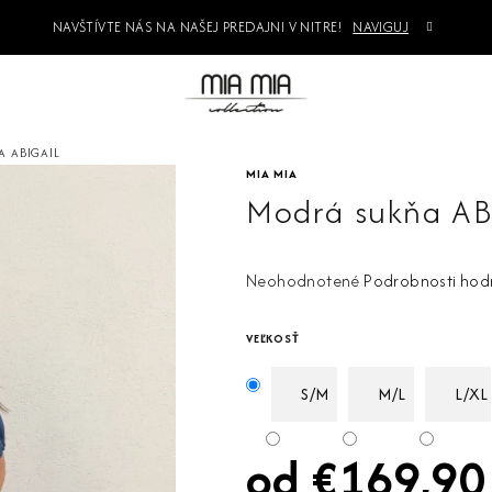
NAVŠTÍVTE NÁS NA NAŠEJ PREDAJNI V NITRE!
NAVIGUJ
 ABIGAIL
MIA MIA
Modrá sukňa AB
Priemerné
Neohodnotené
Podrobnosti hod
hodnotenie
produktu
VEĽKOSŤ
je
0,0
S/M
M/L
L/XL
z
5
od
€169,90
hviezdičiek.