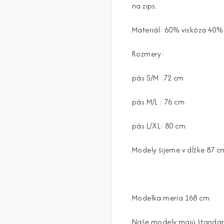
na zips.
Materiál:
60% viskóza
40% 
Rozmery:
pás S/M :72 cm
pás M/L : 76 cm
pás L/XL: 80 cm
Modely šijeme v dĺžke 87 c
Modelka meria 168 cm
Naše modely majú štandardné