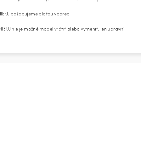
MIERU požadujeme platbu vopred
ERU nie je možné model vrátiť alebo vymeniť, len upraviť