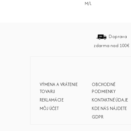
M/L
Z
á
Doprava
zdarma nad 100€
p
ä
t
i
VÝMENA A VRÁTENIE
OBCHODNÉ
e
TOVARU
PODMIENKY
REKLAMÁCIE
KONTAKTNÉ ÚDAJE
MÔJ ÚČET
KDE NÁS NÁJDETE
GDPR