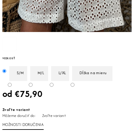
VEĽKOSŤ
S/M
M/L
L/XL
Dĺžka na mieru
od
€75,90
Jednotková
Zvoľte variant
cena:
Môžeme doručiť do:
Zvoľte variant
MOŽNOSTI DORUČENIA