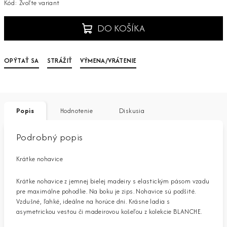
Kód:
Zvoľte variant
DO KOŠÍKA
OPÝTAŤ SA
STRÁŽIŤ
VÝMENA/VRÁTENIE
Popis
Hodnotenie
Diskusia
Podrobný popis
Krátke nohavice
Krátke nohavice z jemnej bielej madeiry s elastickým pásom vzadu
pre maximálne pohodlie. Na boku je zips. Nohavice sú podšité.
Vzdušné, ľahké, ideálne na horúce dni. Krásne ladia s
asymetrickou vestou či madeirovou košeľou z kolekcie BLANCHE.