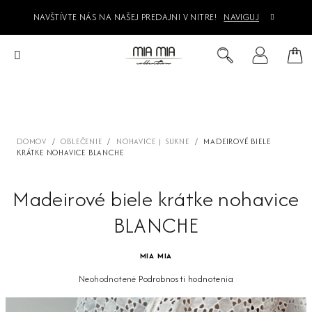
Prejsť
NAVŠTÍVTE NÁS NA NAŠEJ PREDAJNI V NITRE!
NAVIGUJ
na
obsah
Ná
Hľadať
Prihlásenie
koš
DOMOV
/
OBLEČENIE
/
NOHAVICE | SUKNE
/
MADEIROVÉ BIELE
KRÁTKE NOHAVICE BLANCHE
Madeirové biele krátke nohavice
BLANCHE
MIA MIA
Priemerné
Neohodnotené
Podrobnosti hodnotenia
hodnotenie
produktu