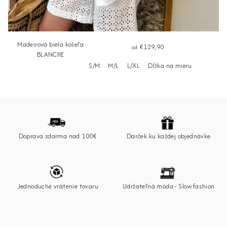
Madeirová biela košeľa
€129,90
od
BLANCHE
S/M
M/L
L/XL
Dĺžka na mieru
Z
á
p
Doprava zdarma nad 100€
Darček ku každej objednávke
ä
t
i
e
Jednoduché vrátenie tovaru
Udržateľná móda - Slowfashion