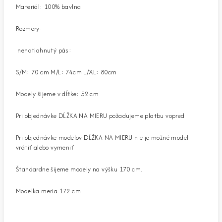
Materiál: 100% bavlna
Rozmery:
nenatiahnutý pás:
S/M: 70 cm M/L: 74cm L/XL: 80cm
Modely šijeme v dĺžke: 52 cm
Pri objednávke DĹŽKA NA MIERU požadujeme platbu vopred
Pri objednávke modelov DĹŽKA NA MIERU nie je možné model
vrátiť alebo vymeniť
Štandardne šijeme modely na výšku 170 cm.
Modelka meria 172 cm