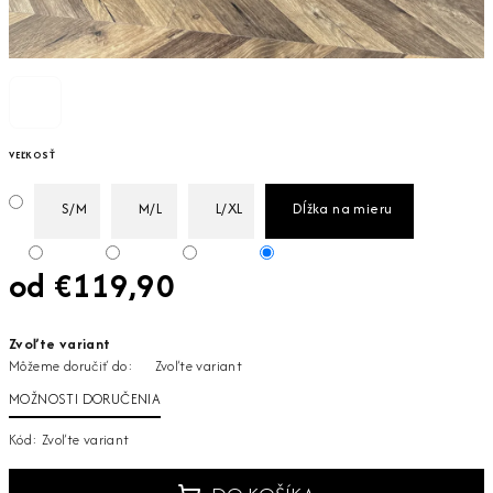
VEĽKOSŤ
S/M
M/L
L/XL
Dĺžka na mieru
od
€119,90
Jednotková
Zvoľte variant
cena:
Môžeme doručiť do:
Zvoľte variant
MOŽNOSTI DORUČENIA
Kód:
Zvoľte variant