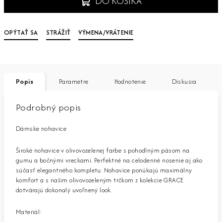
DO KOŠÍKA
OPÝTAŤ SA
STRÁŽIŤ
VÝMENA/VRÁTENIE
Popis
Parametre
Hodnotenie
Diskusia
Podrobný popis
Dámske nohavice
Široké nohavice v olivovozelenej farbe s pohodlným pásom na
gumu a bočnými vreckami. Perfektné na celodenné nosenie aj ako
súčasť elegantného kompletu. Nohavice ponúkajú maximálny
komfort a s našim olivovozeleným trčkom z kolekcie GRACE
dotvárajú dokonalý uvoľnený look.
Materiál: