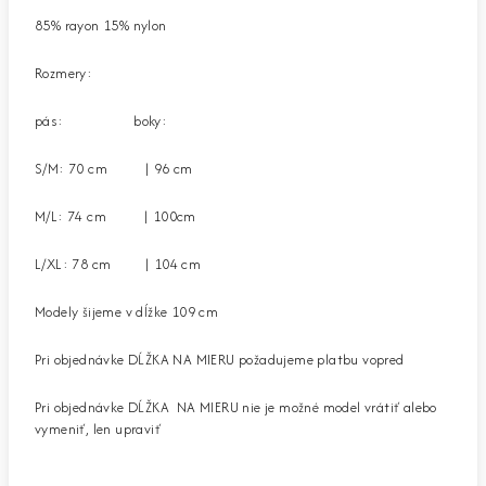
85% rayon 15% nylon
Rozmery:
pás: boky:
S/M: 70 cm | 96 cm
M/L: 74 cm | 100cm
L/XL: 78 cm | 104 cm
Modely šijeme v dĺžke 109 cm
Pri objednávke DĹŽKA NA MIERU požadujeme platbu vopred
Pri objednávke DĹŽKA NA MIERU nie je možné model vrátiť alebo
vymeniť, len upraviť