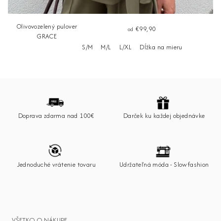
Olivovozelený pulover
€99,90
od
GRACE
S/M
M/L
L/XL
Dĺžka na mieru
Z
á
p
Doprava zdarma nad 100€
Darček ku každej objednávke
ä
t
i
e
Jednoduché vrátenie tovaru
Udržateľná móda - Slowfashion
VŠETKO O NÁKUPE