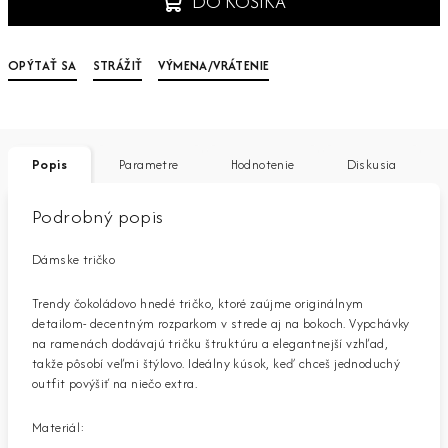
DO KOŠÍKA
OPÝTAŤ SA
STRÁŽIŤ
VÝMENA/VRÁTENIE
Popis
Parametre
Hodnotenie
Diskusia
Podrobný popis
Dámske tričko
Trendy čokoládovo hnedé tričko, ktoré zaújme originálnym
detailom- decentným rozparkom v strede aj na bokoch. Vypchávky
na ramenách dodávajú tričku štruktúru a elegantnejší vzhľad,
takže pôsobí veľmi štýlovo. Ideálny kúsok, keď chceš jednoduchý
outfit povýšiť na niečo extra.
Materiál: