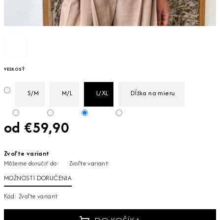
VEĽKOSŤ
S/M
M/L
L/XL
Dĺžka na mieru
od
€59,90
Jednotková
Zvoľte variant
cena:
Môžeme doručiť do:
Zvoľte variant
MOŽNOSTI DORUČENIA
Kód:
Zvoľte variant