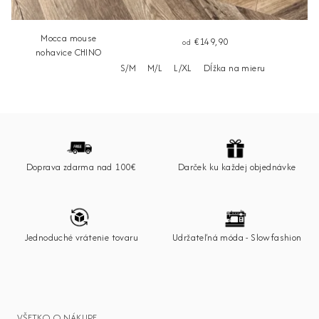
Mocca mouse
€149,90
od
nohavice CHINO
S/M
M/L
L/XL
Dĺžka na mieru
Z
á
p
Doprava zdarma nad 100€
Darček ku každej objednávke
ä
t
i
e
Jednoduché vrátenie tovaru
Udržateľná móda - Slowfashion
VŠETKO O NÁKUPE