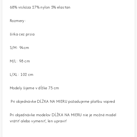
68% viskóza 27% nylon 5% elastan
Rozmery:
šírka cez prsia
S/M: 94cm
M/L: 98 cm
L/XL: 102 cm
Modely šijeme v dĺžke 75 cm
Pri objednávke DĹŽKA NA MIERU požadujeme platbu vopred
Pri objednávke modelov DĹŽKA NA MIERU nie je možné model
vrátiť alebo vymeniť, len upraviť