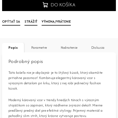
DO KOŠÍKA
OPÝTAŤ SA
STRÁŽIŤ
VÝMENA/VRÁTENIE
Popis
Parametre
Hodnotenie
Diskusia
Podrobný popis
Táto košeľa nie je obyčajná- je to štýlový kúsok, ktorý okamžite
pritiahne pozornosť. Kombinuje elegantný károvaný vzor s
výrazným detailom pri krku, ktorý z nej robí jedinečný fashion
kúsok.
Moderný károvaný vzor v trendy hnedých tónoch s výrazným
stojáčikom so zapínaní, ktorý nádherne zvýrazní dekolt. Mierne
predĺžený predný diel pre efektné stylingy. Príjemný materiál a
pohodlný slim strih, ktorý krásne vytvaruje postavu.