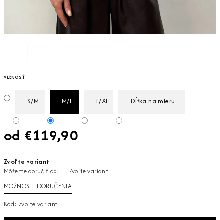
VEĽKOSŤ
S/M
M/L
L/XL
Dĺžka na mieru
od
€119,90
Jednotková
Zvoľte variant
cena:
Môžeme doručiť do:
Zvoľte variant
MOŽNOSTI DORUČENIA
Kód:
Zvoľte variant