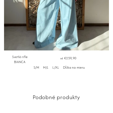
Svetlé rifle
€259,90
od
BIANCA
S/M
M/L
L/XL
Dĺžka na mieru
Podobné produkty