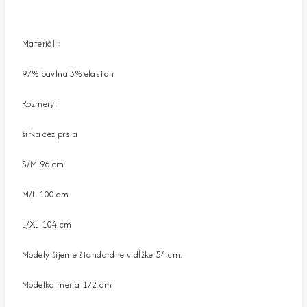
Materiál :
97% bavlna 3% elastan
Rozmery:
šírka cez prsia
S/M 96 cm
M/L 100 cm
L/XL 104 cm
Modely šijeme štandardne v dĺžke 54 cm.
Modelka meria 172 cm