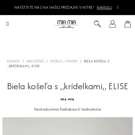
Prejsť
NAVŠTÍVTE NÁS NA NAŠEJ PREDAJNI V NITRE!
NAVIGUJ
na
obsah
Ná
Hľadať
Prihlásenie
koš
DOMOV
/
OBLEČENIE
/
KOŠELE | TUNIKY
/
BIELA KOŠEĽA S
,,KRÍDELKAMI,, ELISE
Biela košeľa s ,,krídelkami,, ELISE
MIA MIA
Priemerné
Neohodnotené
Podrobnosti hodnotenia
hodnotenie
produktu
je
0,0