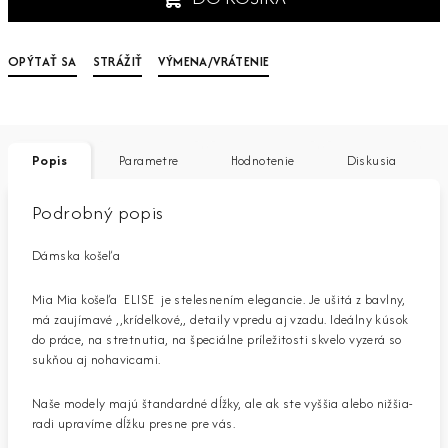
OPÝTAŤ SA
STRÁŽIŤ
VÝMENA/VRÁTENIE
Popis
Parametre
Hodnotenie
Diskusia
Podrobný popis
Dámska košeľa
Mia Mia košeľa ELISE je stelesnením elegancie. Je ušitá z bavlny,
má zaujímavé ,,krídelkové,, detaily vpredu aj vzadu. Ideálny kúsok
do práce, na stretnutia, na špeciálne príležitosti skvelo vyzerá so
sukňou aj nohavicami.
Naše modely majú štandardné dĺžky, ale ak ste vyššia alebo nižšia-
radi upravíme dĺžku presne pre vás.