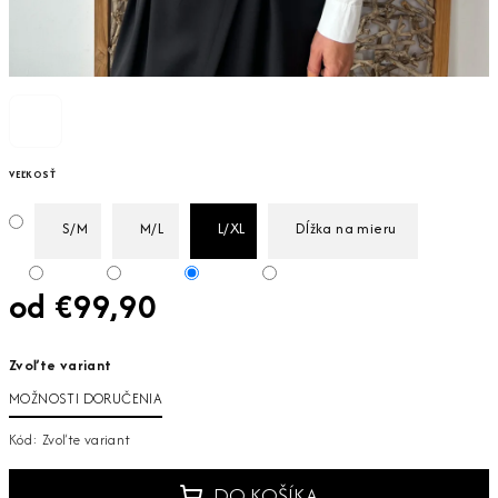
VEĽKOSŤ
S/M
M/L
L/XL
Dĺžka na mieru
od
€99,90
Jednotková
Zvoľte variant
cena:
MOŽNOSTI DORUČENIA
Kód:
Zvoľte variant
DO KOŠÍKA