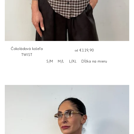
Čokoládová košeľa
€119,90
od
TWIST
S/M
M/L
L/XL
Dĺžka na mieru