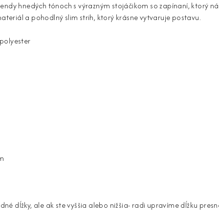
endy hnedých tónoch s výrazným stojáčikom so zapínaní, ktorý nád
materiál a pohodlný slim strih, ktorý krásne vytvaruje postavu.
polyester
cm
 dĺžky, ale ak ste vyššia alebo nižšia- radi upravíme dĺžku presn