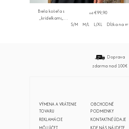
Biela košeľa s
€99,90
od
,,krídelkami,,
S/M
M/L
L/XL
Dĺžka na m
ELISE
Z
á
Doprava
zdarma nad 100€
p
ä
t
i
VÝMENA A VRÁTENIE
OBCHODNÉ
e
TOVARU
PODMIENKY
REKLAMÁCIE
KONTAKTNÉ ÚDAJE
MÔJ ÚČET
KDE NÁS NÁJDETE