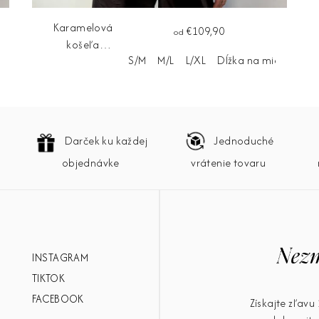
Karamelová
€109,90
od
košeľa
ieru
S/M
M/L
L/XL
Dĺžka na mieru
CARAMEL
Darček ku každej
Jednoduché
objednávke
vrátenie tovaru
INSTAGRAM
TIKTOK
FACEBOOK
Získajte zľav