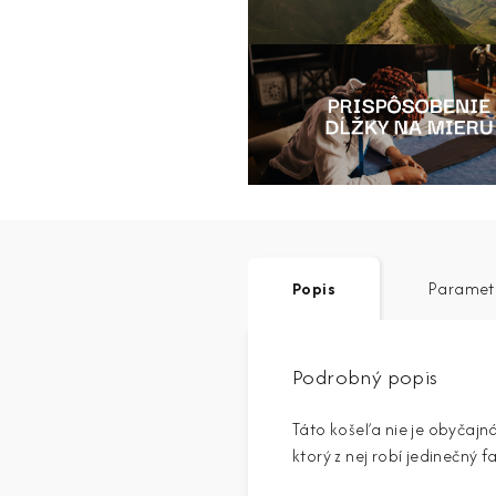
Popis
Paramet
Podrobný popis
Táto košeľa nie je obyčajn
ktorý z nej robí jedinečný f