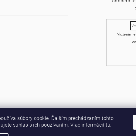
odoberajte 
Vložením e
o
používa súbory cookie. Ďalším prechádzaním tohto
ujete súhlas s ich používaním. Viac informácií
tu
.