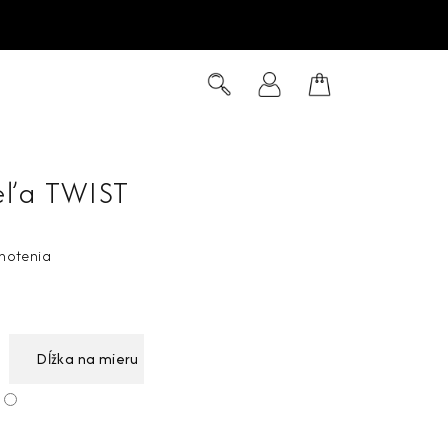
Hľadať
Prihlásenie
Nákupný
košík
eľa TWIST
notenia
Dĺžka na mieru