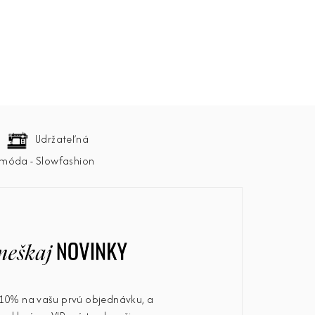
Udržateľná
móda - Slowfashion
u 10% na vašu prvú objednávku, a