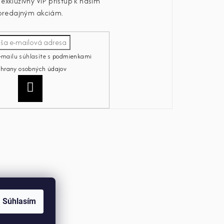
exkluzívny VIP prístup k našim
predajným akciám.
-mailu súhlasíte s
podmienkami
chrany osobných údajov
Prihlásiť
sa
Súhlasím