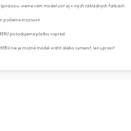
 inšpiráciou- vieme vám model ušiť aj v iných základných farbách
ám pošleme možnosti.
MIERU požadujeme platbu vopred
ERU nie je možné model vrátiť alebo vymeniť, len upraviť