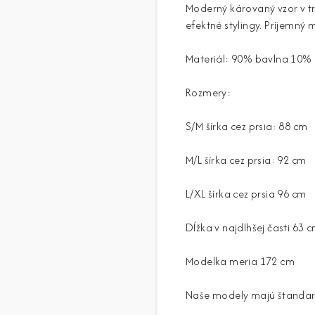
Moderný károvaný vzor v tr
efektné stylingy. Príjemný 
Materiál: 90% bavlna 10% 
Rozmery:
S/M šírka cez prsia: 88 cm
M/L šírka cez prsia: 92 cm
L/XL šírka cez prsia 96 cm
Dĺžka v najdlhšej časti 63 
Modelka meria 172 cm
Naše modely majú štandardné