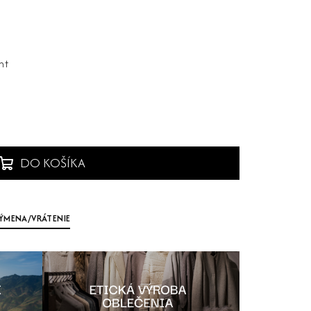
nt
DO KOŠÍKA
ÝMENA/VRÁTENIE