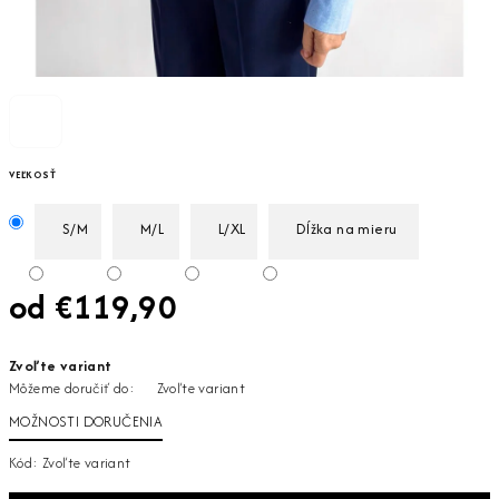
VEĽKOSŤ
S/M
M/L
L/XL
Dĺžka na mieru
od
€119,90
Jednotková
Zvoľte variant
cena:
Môžeme doručiť do:
Zvoľte variant
MOŽNOSTI DORUČENIA
Kód:
Zvoľte variant