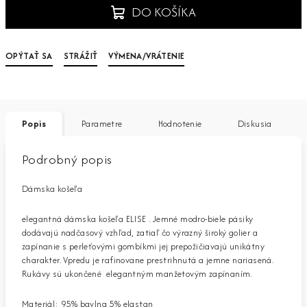
DO KOŠÍKA
OPÝTAŤ SA
STRÁŽIŤ
VÝMENA/VRÁTENIE
Popis
Parametre
Hodnotenie
Diskusia
Podrobný popis
Dámska košeľa
elegantná dámska košeľa ELISE . Jemné modro-biele pásiky
dodávajú nadčasový vzhľad, zatiaľ čo výrazný široký golier a
zapínanie s perleťovými gombíkmi jej prepožičiavajú unikátny
charakter. Vpredu je rafinovane prestrihnutá a jemne nariasená.
Rukávy sú ukončené elegantným manžetovým zapínaním.
Materiál: 95% bavlna 5% elastan