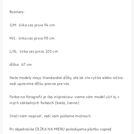
Rozmery:
S/M: šírka cez prsia 94 cm
M/L: šírka cez prsia 98 cm
L/XL: šírka cez prsia 102 cm
dĺžka: 67 cm
Naše modely majú štandardné dĺžky, ale ak ste vyššia alebo nižšia-
radi upravíme dĺžku presne pre vás.
Farba na fotografií je iba inšpiráciou- vieme vám model ušiť aj v
iných základných farbách (biela, čierna)
Stačí nám napísať, radi vám pošleme možnosti.
Pri objednávke DĹŽKA NA MIERU požadujeme platbu vopred