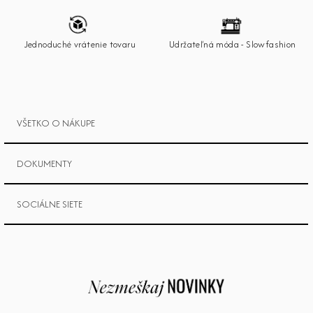
t
i
e
Jednoduché vrátenie tovaru
Udržateľná móda - Slowfashion
VŠETKO O NÁKUPE
DOKUMENTY
SOCIÁLNE SIETE