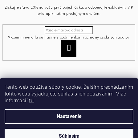
Získajte zľavu 10% na vašu prvú objednávku, a odoberajte exkluzívny VIP
prístup k našim predajným akciám.
Vložením e-mailu súhlasíte s
podmienkami ochrany osobných údajov
Prihlásiť
sa
Informácie pre vás
Tento web používa súbory cookie. Ďalším prechádzaním
tohto webu vyjadrujete súhlas s ich používaním. Viac
Ako nakupovať
informácií
tu
.
Obchodné podmienky
Podmienky ochrany osobných údajov
Moja objednávka
Nastavenie
Copyright 2026
miamiacollection
. Všetky práva vyhradené.
Súhlasím