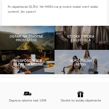
Pri objednávke DĹŽKA NA MIERU nie je možné model vrátiť alebo
vymeniť, len upraviť
Z
á
p
Doprava zdarma nad 100€
Darček ku každej objednávke
ä