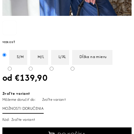
VEĽKOSŤ
S/M
M/L
L/XL
Dĺžka na mieru
od
€139,90
Jednotková
Zvoľte variant
cena:
Môžeme doručiť do:
Zvoľte variant
MOŽNOSTI DORUČENIA
Kód:
Zvoľte variant