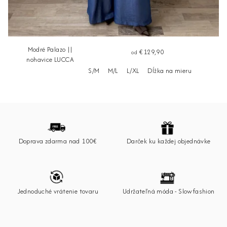
Modré Palazo ||
€129,90
od
nohavice LUCCA
S/M
M/L
L/XL
Dĺžka na mieru
Z
á
p
Doprava zdarma nad 100€
Darček ku každej objednávke
ä
t
i
e
Jednoduché vrátenie tovaru
Udržateľná móda - Slowfashion