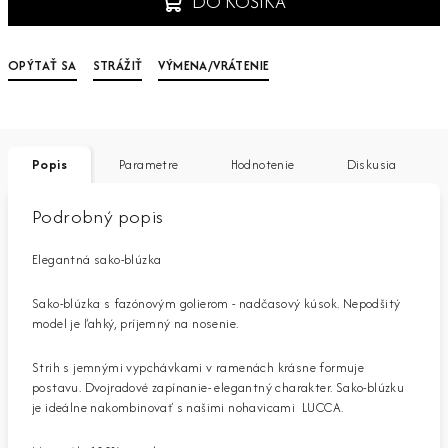
DO KOŠÍKA
OPÝTAŤ SA
STRÁŽIŤ
VÝMENA/VRÁTENIE
Popis
Parametre
Hodnotenie
Diskusia
Podrobný popis
Elegantná sako-blúzka
Sako-blúzka s fazónovým golierom - nadčasový kúsok. Nepodšitý
model je ľahký, príjemný na nosenie.
Strih s jemnými vypchávkami v ramenách krásne formuje
postavu.
Dvojradové zapínanie- elegantný charakter. Sako-blúzku
je ideálne nakombinovať s našimi nohavicami LUCCA.