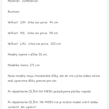
Materiál: 100%tencel
Rozmery:
Veľkosť: S/M: šírka cez prsia: 94 cm
Veľkosť: M/L: šírka cez prsia: 98 cm
Veľkosť: L/XL: šírka cez prsia: 102 cm
Modely šijeme v dĺžke 55 cm.
Modelka meria 172 cm
Naše modely majú štandardné dĺžky, ale ak ste vyššia alebo nižšia-
radi upravíme dĺžku presne pre vás.
Pri objednávke DĹŽKA NA MIERU požadujeme platbu vopred
Pri objednávke DĹŽKA NA MIERU nie je možné model vrátiť alebo
vymeniť, len upraviť