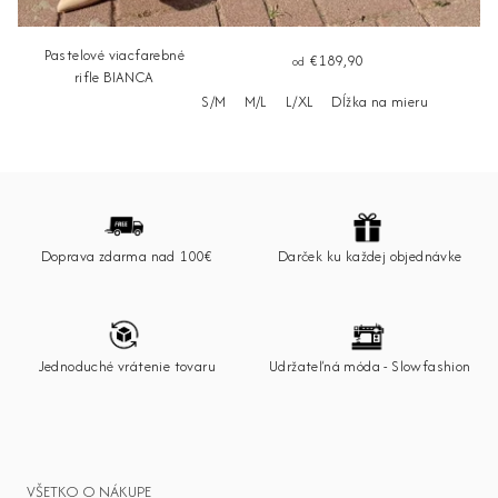
Pastelové viacfarebné
€189,90
od
rifle BIANCA
S/M
M/L
L/XL
Dĺžka na mieru
Z
á
p
Doprava zdarma nad 100€
Darček ku každej objednávke
ä
t
i
e
Jednoduché vrátenie tovaru
Udržateľná móda - Slowfashion
VŠETKO O NÁKUPE