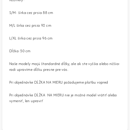
S/M: šírka cez prsia 88 cm
M/L šírka cez prsia 92 cm
L/XL šírka cez prsia 96 cm
Dĺžka:50 cm
Naše modely majú štandardné dĺžky, ale ak ste vyššia alebo nižšia-
radi upravíme dĺžku presne pre vás.
Pri objednávke DĹŽKA NA MIERU požadujeme platbu vopred
Pri objednávke DĹŽKA NA MIERU nie je možné model vrátiť alebo
vymeniť, len upraviť