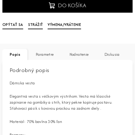
DO KOŠÍKA
OPÝTAŤ SA
STRÁŽIŤ
VÝMENA/VRÁTENIE
Popis
Parametre
Hodnotenie
Diskusia
Podrobný popis
Dámska vesta
Elegantná vesta s véčkovým výstrihom. Vesta má klasické
zapínanie na gombíky a strih, ktorý pekne kopíruje postavu.
Sťahovací pásik s kovovou prackou na zadnom diely .
Materiál: 70% bavlna 30% ľan
Rozmery: