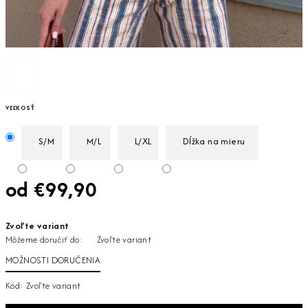
VEĽKOSŤ
S/M
M/L
L/XL
Dĺžka na mieru
od
€99,90
Jednotková
Zvoľte variant
cena:
Môžeme doručiť do:
Zvoľte variant
MOŽNOSTI DORUČENIA
Kód:
Zvoľte variant