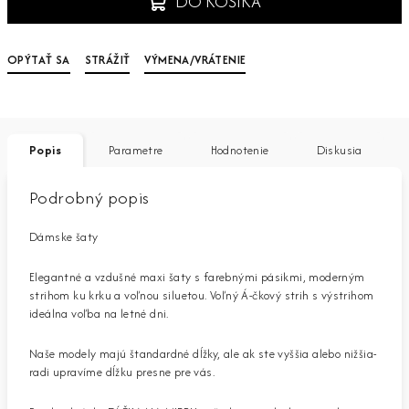
DO KOŠÍKA
OPÝTAŤ SA
STRÁŽIŤ
VÝMENA/VRÁTENIE
Popis
Parametre
Hodnotenie
Diskusia
Podrobný popis
Dámske šaty
Elegantné a vzdušné maxi šaty s farebnými pásikmi, moderným
strihom ku krku a voľnou siluetou. Voľný Á-čkový strih s výstrihom
ideálna voľba na letné dni.
Naše modely majú štandardné dĺžky, ale ak ste vyššia alebo nižšia-
radi upravíme dĺžku presne pre vás.