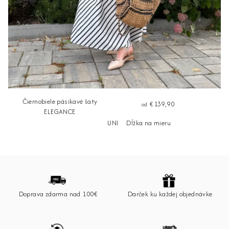
Čiernobiele pásikavé šaty
€139,90
od
ELEGANCE
UNI
Dĺžka na mieru
Z
á
p
Doprava zdarma nad 100€
Darček ku každej objednávke
ä
t