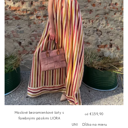
Maslové bezramienkové šaty s
€159,90
od
farebnými pásikmi LIORA
UNI
Dĺžka na mieru