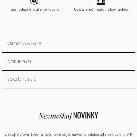
i
e
Jednoduché vrátenie tovaru
Udržateľná móda - Slowfashion
VŠETKO O NÁKUPE
DOKUMENTY
SOCIÁLNE SIETE
Získajte zľavu 10% na vašu prvú objednávku, a odoberajte exkluzívny VIP