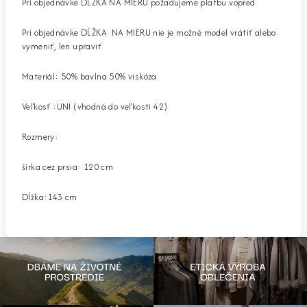
Pri objednávke DĹŽKA NA MIERU požadujeme platbu vopred
Pri objednávke DĹŽKA NA MIERU nie je možné model vrátiť alebo
vymeniť, len upraviť
Materiál: 50% bavlna 50% viskóza
Veľkosť :UNI (vhodná do veľkosti 42)
Rozmery:
šírka cez prsia: 120 cm
Dĺžka:143 cm