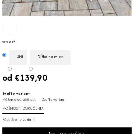
VEĽKOSŤ
UNI
Dĺžka na mieru
od
€139,90
Jednotková
Zvoľte variant
cena:
Môžeme doručiť do:
Zvoľte variant
MOŽNOSTI DORUČENIA
Kód:
Zvoľte variant