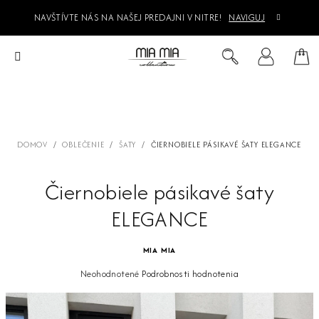
Prejsť
NAVŠTÍVTE NÁS NA NAŠEJ PREDAJNI V NITRE!
NAVIGUJ
na
obsah
Ná
Hľadať
Prihlásenie
koš
DOMOV
/
OBLEČENIE
/
ŠATY
/
ČIERNOBIELE PÁSIKAVÉ ŠATY ELEGANCE
Čiernobiele pásikavé šaty
ELEGANCE
MIA MIA
Priemerné
Neohodnotené
Podrobnosti hodnotenia
hodnotenie
produktu
je