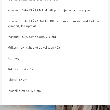
Pri objednávke DĹŽKA NA MIERU požadujeme platbu vopred
Pri objednávke DĹŽKA NA MIERU nie je možné model vrátiť alebo
vymeniť, len upraviť
Materiál: 50% bavlna 50% viskóza
Veľkosť :UNI (vhodná do veľkosti 42)
Rozmery:
šírka cez prsia: 120 cm
Dĺžka:143 cm
Modelka meria 173 cm.