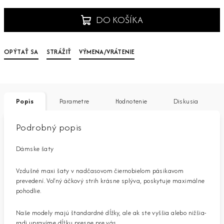
DO KOŠÍKA
OPÝTAŤ SA
STRÁŽIŤ
VÝMENA/VRÁTENIE
Popis
Parametre
Hodnotenie
Diskusia
Podrobný popis
Dámske šaty
Vzdušné maxi šaty v nadčasovom čiernobielom pásikavom
prevedení. Voľný áčkový strih krásne splýva, poskytuje maximálne
pohodlie.
Naše modely majú štandardné dĺžky, ale ak ste vyššia alebo nižšia-
radi upravíme dĺžku presne pre vás.