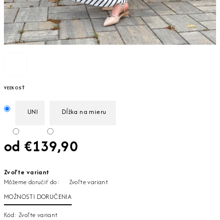
VEĽKOSŤ
UNI
Dĺžka na mieru
od
€139,90
Jednotková
Zvoľte variant
cena:
Môžeme doručiť do:
Zvoľte variant
MOŽNOSTI DORUČENIA
Kód:
Zvoľte variant