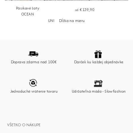
Pásikavé šaty
€139,90
od
OCEAN
UNI
Dĺžka na mieru
Z
á
p
Doprava zdarma nad 100€
Darček ku každej objednávke
ä
t
i
e
Jednoduché vrátenie tovaru
Udržateľná móda - Slowfashion
VŠETKO O NÁKUPE