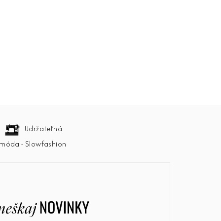
Udržateľná
móda - Slowfashion