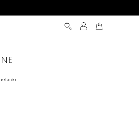
Hľadať
Prihlásenie
Nákupný
košík
INE
notenia