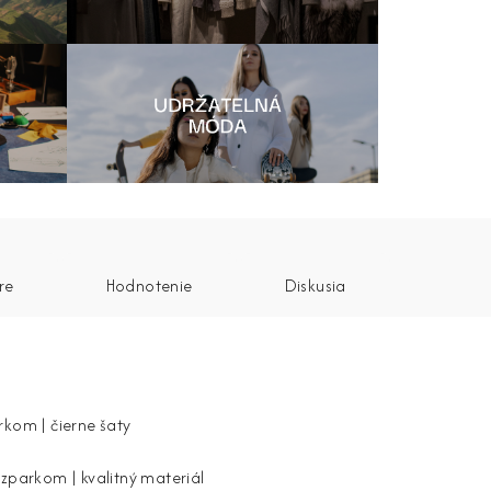
re
Hodnotenie
Diskusia
rkom | čierne šaty
ozparkom | kvalitný materiál