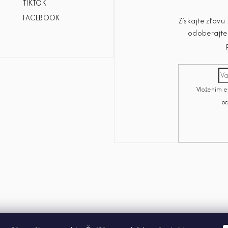
TIKTOK
FACEBOOK
Získajte zľav
odoberajte 
Vložením e
o