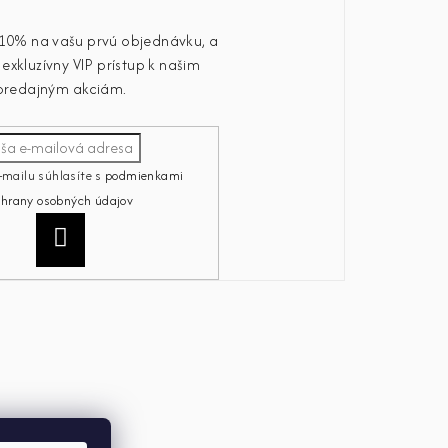
u 10% na vašu prvú objednávku, a
exkluzívny VIP prístup k našim
predajným akciám.
-mailu súhlasíte s
podmienkami
chrany osobných údajov
Prihlásiť
sa