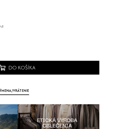
nt
DO KOŠÍKA
ÝMENA/VRÁTENIE