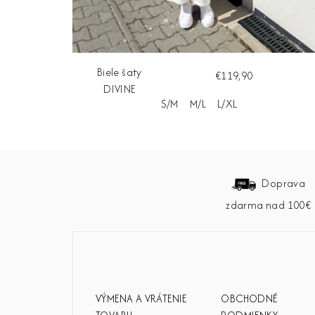
Biele šaty
€119,90
DIVINE
S/M
M/L
L/XL
Z
á
Doprava
zdarma nad 100€
p
ä
t
i
VÝMENA A VRÁTENIE
OBCHODNÉ