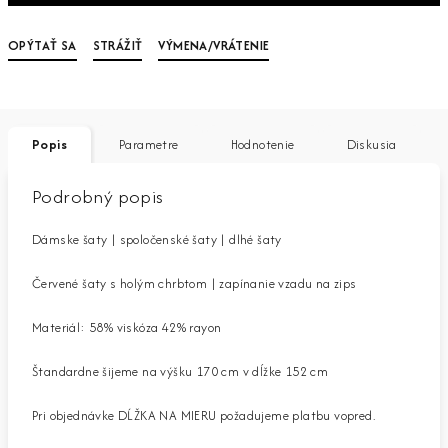
OPÝTAŤ SA
STRÁŽIŤ
VÝMENA/VRÁTENIE
Popis
Parametre
Hodnotenie
Diskusia
Podrobný popis
Dámske šaty | spoločenské šaty | dlhé šaty
Červené šaty s holým chrbtom | zapínanie vzadu na zips
Materiál: 58% viskóza 42% rayon
Štandardne šijeme na výšku 170 cm v dĺžke 152 cm
Pri objednávke DĹŽKA NA MIERU požadujeme platbu vopred.