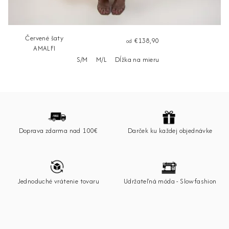
Červené šaty
€138,90
od
AMALFI
S/M
M/L
Dĺžka na mieru
Z
á
p
Doprava zdarma nad 100€
Darček ku každej objednávke
ä
t
i
e
Jednoduché vrátenie tovaru
Udržateľná móda - Slowfashion