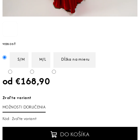
VEĽKOSŤ
S/M
M/L
Dĺžka na mieru
od
€168,90
Jednotková
Zvoľte variant
cena:
MOŽNOSTI DORUČENIA
Kód:
Zvoľte variant
DO KOŠÍKA