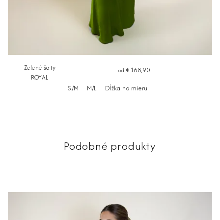
Zelené šaty
€168,90
od
ROYAL
S/M
M/L
Dĺžka na mieru
Podobné produkty