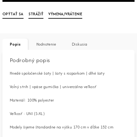
OPÝTAŤ SA
STRÁŽIŤ
VÝMENA/VRÁTENIE
Popis
Hodnotenie
Diskusia
Podrobný popis
Hnedé spoločenské šaty | šaty s rozparkom | dlhé šaty
Voĺný strih | vpáse gumička | univerzálna veľkosť
Materiál: 100% polyester
Veľkosť : UNI (S-XL)
Modely šijeme štandardne na výšku 170 cm v dĺžke 152 cm