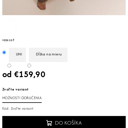
VEĽKOSŤ
UNI
Dĺžka na mieru
od
€159,90
Jednotková
Zvoľte variant
cena:
MOŽNOSTI DORUČENIA
Kód:
Zvoľte variant
DO KOŠÍKA