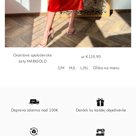
Oranžové spoločenské
€119,90
od
šaty MARIGOLD
S/M
M/L
L/XL
Dĺžka na mieru
Z
á
p
Doprava zdarma nad 100€
Darček ku každej objednávke
ä
t
i