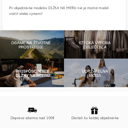
Pri objednávke modelov DĹŽKA NA MIERU nie je možné model
vrátiť alebo vymeniť
Z
á
p
Doprava zdarma nad 100€
Darček ku každej objednávke
ä