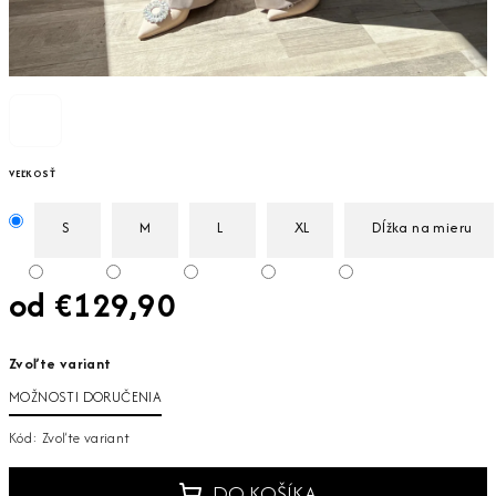
VEĽKOSŤ
S
M
L
XL
Dĺžka na mieru
od
€129,90
Jednotková
Zvoľte variant
cena:
MOŽNOSTI DORUČENIA
Kód:
Zvoľte variant
DO KOŠÍKA