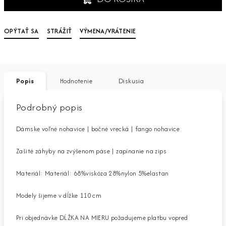
OPÝTAŤ SA
STRÁŽIŤ
VÝMENA/VRÁTENIE
Popis
Hodnotenie
Diskusia
Podrobný popis
Dámske voľné nohavice | bočné vrecká | fango nohavice
Zašité záhyby na zvýšenom páse | zapínanie na zips
Materiál: Materiál: 68%viskóza 28%nylon 5%elastan
Modely šijeme v dĺžke 110 cm
Pri objednávke DĹŽKA NA MIERU požadujeme platbu vopred