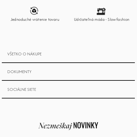
t
i
e
Jednoduché vrátenie tovaru
Udržateľná móda - Slowfashion
VŠETKO O NÁKUPE
DOKUMENTY
SOCIÁLNE SIETE