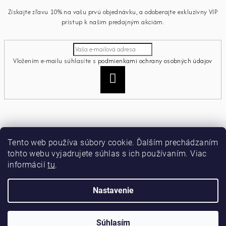
Získajte zľavu 10% na vašu prvú objednávku, a odoberajte exkluzívny VIP
prístup k našim predajným akciám.
Vložením e-mailu súhlasíte s
podmienkami ochrany osobných údajov
Prihlásiť
sa
Informácie pre vás
Tento web používa súbory cookie. Ďalším prechádzaním
tohto webu vyjadrujete súhlas s ich používaním. Viac
Ako nakupovať
informácií
tu
.
Obchodné podmienky
Podmienky ochrany osobných údajov
Moja objednávka
Nastavenie
Copyright 2026
miamiacollection
. Všetky práva vyhradené.
Súhlasím