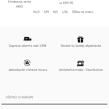
Strieborná vesta
€89,90
od
ARIO
XS/S
S/M
M/L
L/XL
Dĺžka na mieru
Z
á
p
Doprava zdarma nad 100€
Darček ku každej objednávke
ä
t
i
e
Jednoduché vrátenie tovaru
Udržateľná móda - Slowfashion
VŠETKO O NÁKUPE