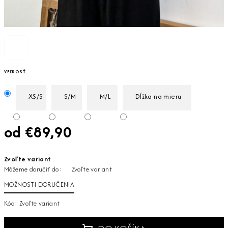
VEĽKOSŤ
XS/S
S/M
M/L
Dĺžka na mieru
od
€89,90
Jednotková
Zvoľte variant
cena:
Môžeme doručiť do:
Zvoľte variant
MOŽNOSTI DORUČENIA
Kód:
Zvoľte variant