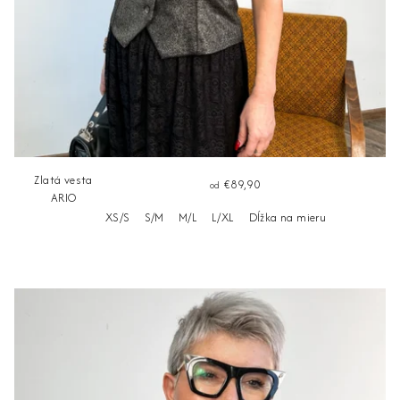
Zlatá vesta
€89,90
od
ARIO
XS/S
S/M
M/L
L/XL
Dĺžka na mieru