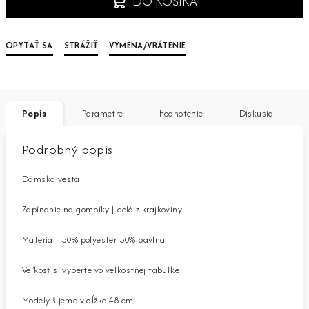
DO KOŠÍKA
OPÝTAŤ SA
STRÁŽIŤ
VÝMENA/VRÁTENIE
Popis
Parametre
Hodnotenie
Diskusia
Podrobný popis
Dámska vesta
Zapínanie na gombíky | celá z krajkoviny
Materiál: 50% polyester 50% bavlna
Veľkosť si vyberte vo veľkostnej tabuľke
Modely šijeme v dĺžke 48 cm