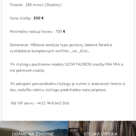
Trvanie: 180 minút (3hodiny)
Cena služby:
250 €
Minimálny nákup tovaru: 700
€
Zameranie: Hĺbková analýza typu postavy, ladenie farieb a
vyskladanie komplexných outfitov ,,na ,,kľúč,,
Pri stylingu používame modely SLOW FASHION značky MIA MIA a
iné prémiové značky
Po zakúpení personálneho stylingu je nutné si rezervovať termín a
čas, nakoľko vášmu stylingu predchádza naša príprava.
Váš VIP servis: +421 948 645 266