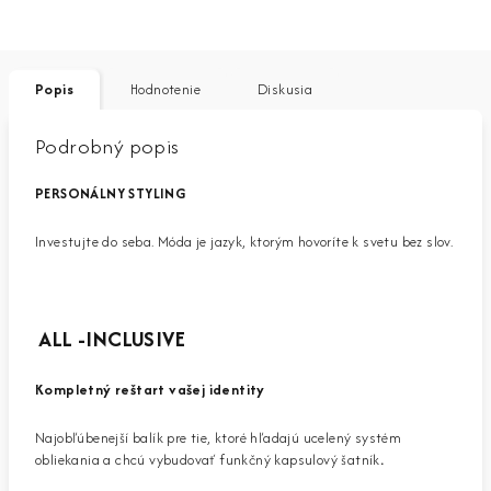
Popis
Hodnotenie
Diskusia
Podrobný popis
PERSONÁLNY STYLING
Investujte do seba. Móda je jazyk, ktorým hovoríte k svetu bez slov.
ALL -INCLUSIVE
Kompletný reštart vašej identity
Najobľúbenejší balík pre tie, ktoré hľadajú ucelený systém
obliekania a chcú vybudovať funkčný kapsulový šatník
.