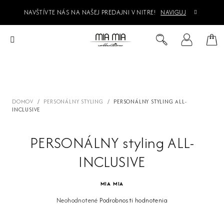
Prejsť
NAVŠTÍVTE NÁS NA NAŠEJ PREDAJNI V NITRE!
NAVIGUJ
na
obsah
Ná
Hľadať
Prihlásenie
koš
DOMOV
/
PERSONÁLNY STYLING
/
PERSONÁLNY STYLING ALL-
INCLUSIVE
PERSONÁLNY styling ALL-
INCLUSIVE
MIA MIA
Priemerné
Neohodnotené
Podrobnosti hodnotenia
hodnotenie
produktu