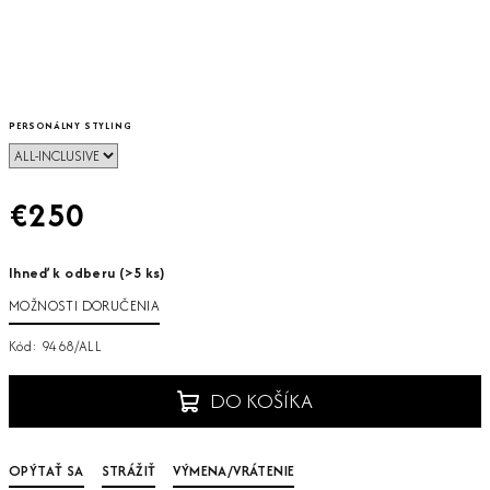
PERSONÁLNY STYLING
€250
Jednotková
Ihneď k odberu
(>5 ks)
cena:
MOŽNOSTI DORUČENIA
Kód:
9468/ALL
DO KOŠÍKA
OPÝTAŤ SA
STRÁŽIŤ
VÝMENA/VRÁTENIE