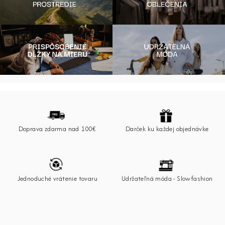
Z
á
p
Doprava zdarma nad 100€
Darček ku každej objednávke
ä
t
i
e
Jednoduché vrátenie tovaru
Udržateľná móda - Slowfashion