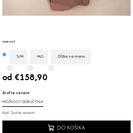
VEĽKOSŤ
S/M
M/L
Dĺžka na mieru
od
€158,90
Jednotková
Zvoľte variant
cena:
MOŽNOSTI DORUČENIA
Kód:
Zvoľte variant
DO KOŠÍKA