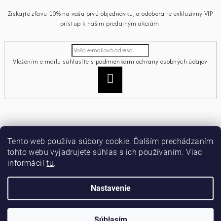
Získajte zľavu 10% na vašu prvú objednávku, a odoberajte exkluzívny VIP
prístup k našim predajným akciám.
Vložením e-mailu súhlasíte s
podmienkami ochrany osobných údajov
Prihlásiť
sa
Informácie pre vás
Tento web používa súbory cookie. Ďalším prechádzaním
tohto webu vyjadrujete súhlas s ich používaním. Viac
Ako nakupovať
informácií
tu
.
Obchodné podmienky
Podmienky ochrany osobných údajov
Moja objednávka
Nastavenie
Copyright 2026
miamiacollection
. Všetky práva vyhradené.
Súhlasím