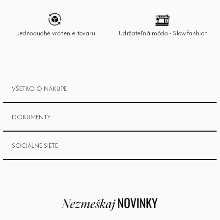
t
i
e
Jednoduché vrátenie tovaru
Udržateľná móda - Slowfashion
VŠETKO O NÁKUPE
DOKUMENTY
SOCIÁLNE SIETE