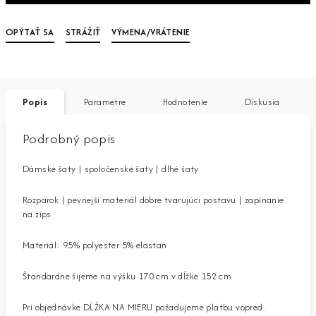
OPÝTAŤ SA
STRÁŽIŤ
VÝMENA/VRÁTENIE
Popis
Parametre
Hodnotenie
Diskusia
Podrobný popis
Dámske šaty | spoločenské šaty | dlhé šaty
Rozparok | pevnejší materiál dobre tvarujúci postavu | zapínanie
na zips
Materiál: 95% polyester 5% elastan
Štandardne šijeme na výšku 170 cm v dĺžke 152 cm
Pri objednávke DĹŽKA NA MIERU požadujeme platbu vopred.