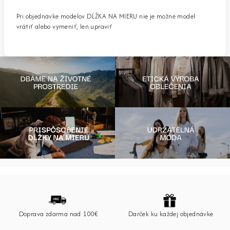
Pri objednávke modelov DĹŽKA NA MIERU nie je možné model
vrátiť alebo vymeniť, len upraviť
Z
á
p
Doprava zdarma nad 100€
Darček ku každej objednávke
ä