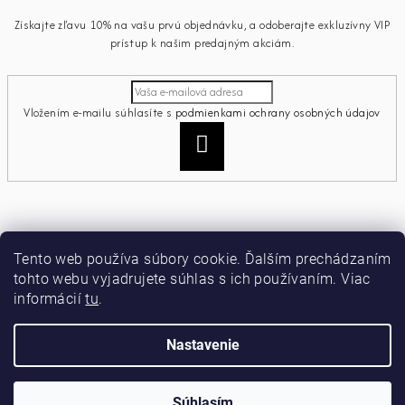
Získajte zľavu 10% na vašu prvú objednávku, a odoberajte exkluzívny VIP
prístup k našim predajným akciám.
Vložením e-mailu súhlasíte s
podmienkami ochrany osobných údajov
Prihlásiť
sa
Informácie pre vás
Tento web používa súbory cookie. Ďalším prechádzaním
tohto webu vyjadrujete súhlas s ich používaním. Viac
Ako nakupovať
informácií
tu
.
Obchodné podmienky
Podmienky ochrany osobných údajov
Moja objednávka
Nastavenie
Copyright 2026
miamiacollection
. Všetky práva vyhradené.
Súhlasím