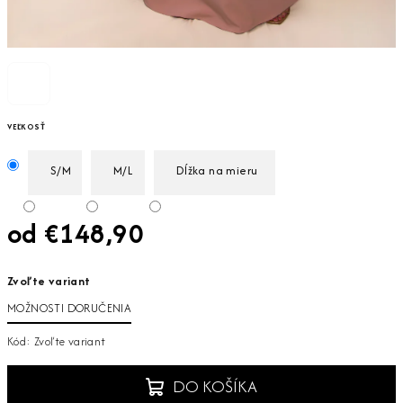
VEĽKOSŤ
S/M
M/L
Dĺžka na mieru
od
€148,90
Jednotková
Zvoľte variant
cena:
MOŽNOSTI DORUČENIA
Kód:
Zvoľte variant
DO KOŠÍKA