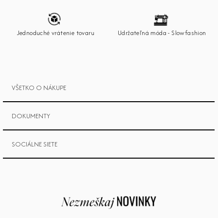
t
i
e
Jednoduché vrátenie tovaru
Udržateľná móda - Slowfashion
VŠETKO O NÁKUPE
DOKUMENTY
SOCIÁLNE SIETE