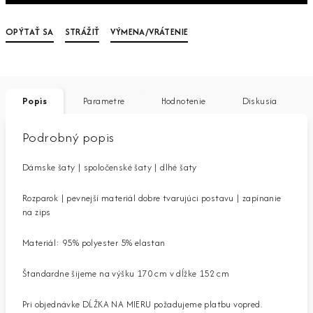
OPÝTAŤ SA
STRÁŽIŤ
VÝMENA/VRÁTENIE
Popis
Parametre
Hodnotenie
Diskusia
Podrobný popis
Dámske šaty | spoločenské šaty | dlhé šaty
Rozparok | pevnejší materiál dobre tvarujúci postavu | zapínanie
na zips
Materiál: 95% polyester 5% elastan
Štandardne šijeme na výšku 170 cm v dĺžke 152 cm
Pri objednávke DĹŽKA NA MIERU požadujeme platbu vopred.