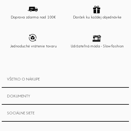
á
p
Doprava zdarma nad 100€
Darček ku každej objednávke
ä
t
i
e
Jednoduché vrátenie tovaru
Udržateľná móda - Slowfashion
VŠETKO O NÁKUPE
DOKUMENTY
SOCIÁLNE SIETE