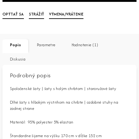
OPÝTAŤ SA
STRÁŽIŤ
VÝMENA/VRÁTENIE
Popis
Parametre
Hodnotenie (1)
Diskusia
Podrobný popis
Spoločenské šaty | šaty s holým chrbtom | staroružové šaty
Dlhé šaty s hlbokým výstrihom na chrbte | ozdobné stuhy na
zadnej strane
Materiál: 95% polyester 5% elastan
Štandardne šijeme na výšku 170 cm v dĺžke 152 cm