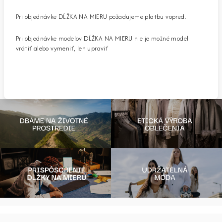
Pri objednávke DĹŽKA NA MIERU požadujeme platbu vopred.
Pri objednávke modelov DĹŽKA NA MIERU nie je možné model
vrátiť alebo vymeniť, len upraviť
Z