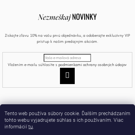
Získajte zľavu 10% na vašu prvú objednávku, a odoberajte exkluzívny VIP
prístup k našim predajným akciám.
Vložením e-mailu súhlasíte s
podmienkami ochrany osobných údajov
Prihlásiť
sa
Informácie pre vás
Tento web používa súbory cookie. Ďalším prechádzaním
tohto webu vyjadrujete súhlas s ich používaním. Viac
Ako nakupovať
informácií
tu
.
Obchodné podmienky
Podmienky ochrany osobných údajov