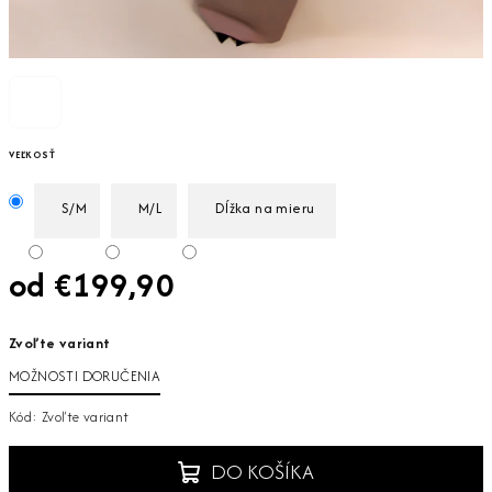
VEĽKOSŤ
S/M
M/L
Dĺžka na mieru
od
€199,90
Jednotková
Zvoľte variant
cena:
MOŽNOSTI DORUČENIA
Kód:
Zvoľte variant
DO KOŠÍKA