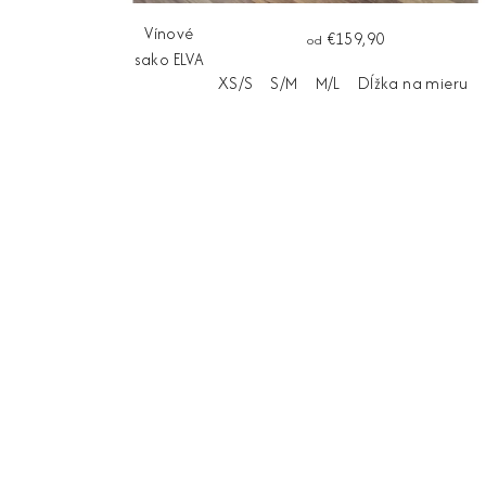
Vínové
€159,90
od
sako ELVA
XS/S
S/M
M/L
Dĺžka na mieru