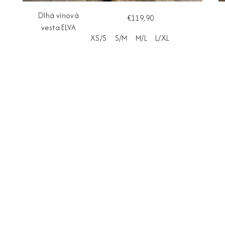
Dlhá vínová
€119,90
vesta ELVA
XS/S
S/M
M/L
L/XL