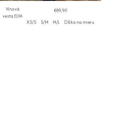
Vínová
€89,90
vesta ELVA
XS/S
S/M
M/L
Dĺžka na mieru