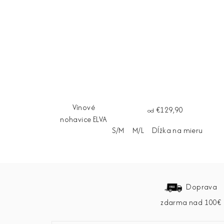
Vínové
€129,90
od
nohavice ELVA
S/M
M/L
Dĺžka na mieru
Z
á
Doprava
zdarma nad 100€
p