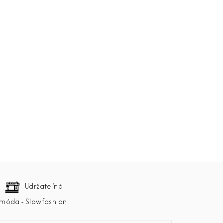
Udržateľná
móda - Slowfashion