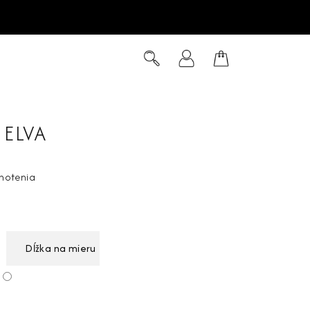
Hľadať
Prihlásenie
Nákupný
košík
 ELVA
notenia
Dĺžka na mieru