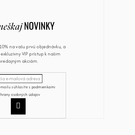
u 10% na vašu prvú objednávku, a
exkluzívny VIP prístup k našim
predajným akciám.
-mailu súhlasíte s
podmienkami
chrany osobných údajov
Prihlásiť
sa