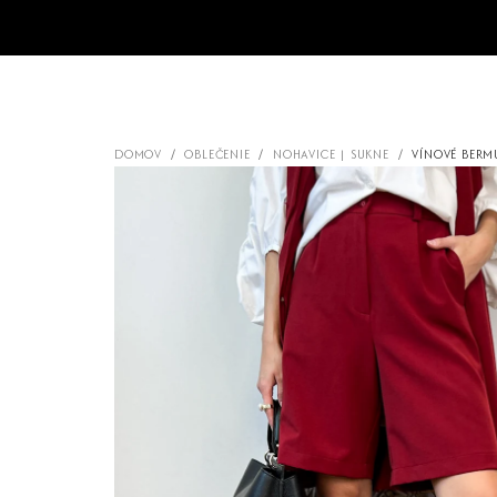
Prejsť
na
obsah
DOMOV
/
OBLEČENIE
/
NOHAVICE | SUKNE
/
VÍNOVÉ BERM