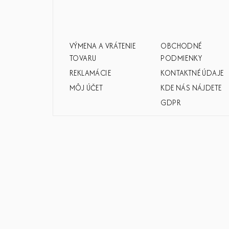
ä
t
i
VÝMENA A VRÁTENIE
OBCHODNÉ
e
TOVARU
PODMIENKY
REKLAMÁCIE
KONTAKTNÉ ÚDAJE
MÔJ ÚČET
KDE NÁS NÁJDETE
GDPR