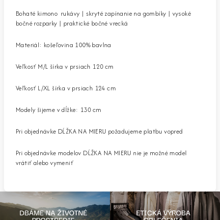
Bohaté kimono rukávy | skryté zapínanie na gombíky | vysoké
bočné rozparky | praktické bočné vrecká
Materiál: košeľovina 100% bavlna
Veľkosť M/L šírka v prsiach 120 cm
Veľkosť L/XL šírka v prsiach 124 cm
Modely šijeme v dĺžke: 130 cm
Pri objednávke DĹŽKA NA MIERU požadujeme platbu vopred
Pri objednávke modelov DĹŽKA NA MIERU nie je možné model
vrátiť alebo vymeniť