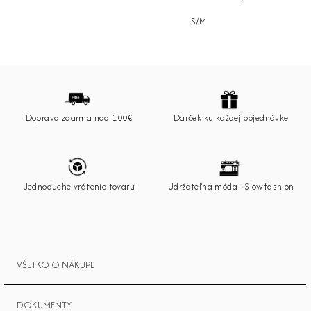
S/M
Z
á
p
Doprava zdarma nad 100€
Darček ku každej objednávke
ä
t
i
e
Jednoduché vrátenie tovaru
Udržateľná móda - Slowfashion
VŠETKO O NÁKUPE
DOKUMENTY