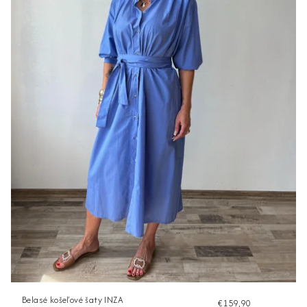
Belasé košeľové šaty INZA
€159,90