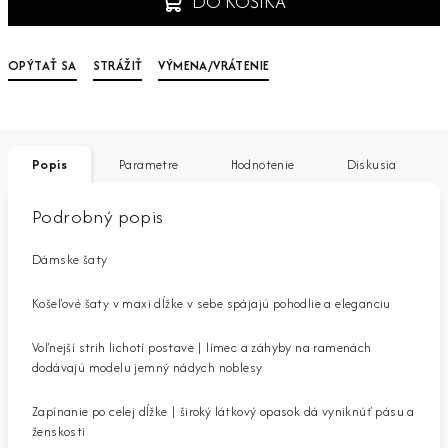
DO KOŠÍKA
OPÝTAŤ SA
STRÁŽIŤ
VÝMENA/VRÁTENIE
Popis
Parametre
Hodnotenie
Diskusia
Podrobný popis
Dámske šaty
Košeľové šaty v maxi dĺžke v sebe spájajú pohodlie a eleganciu
Voľnejší strih lichotí postave | límec a záhyby na ramenách
dodávajú modelu jemný nádych noblesy
Zapínanie po celej dĺžke | široký látkový opasok dá vyniknúť pásu a
ženskosti