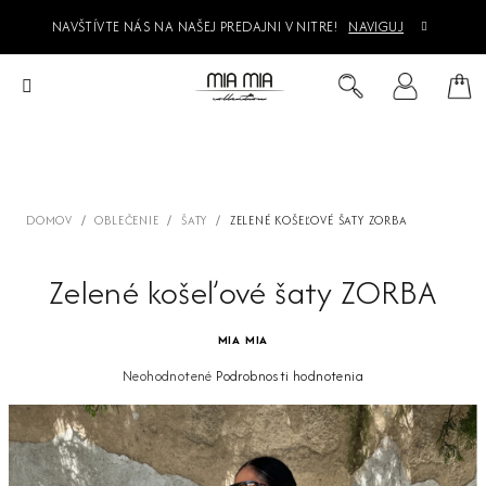
Prejsť
NAVŠTÍVTE NÁS NA NAŠEJ PREDAJNI V NITRE!
NAVIGUJ
na
obsah
Ná
Hľadať
Prihlásenie
koš
DOMOV
/
OBLEČENIE
/
ŠATY
/
ZELENÉ KOŠEĽOVÉ ŠATY ZORBA
Zelené košeľové šaty ZORBA
MIA MIA
Priemerné
Neohodnotené
Podrobnosti hodnotenia
hodnotenie
produktu
je
0,0
z