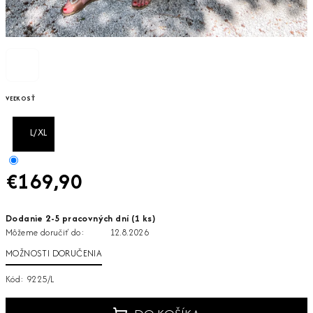
VEĽKOSŤ
L/XL
€169,90
Jednotková
Dodanie 2-5 pracovných dní
(1 ks)
cena:
Môžeme doručiť do:
12.8.2026
MOŽNOSTI DORUČENIA
Kód:
9225/L