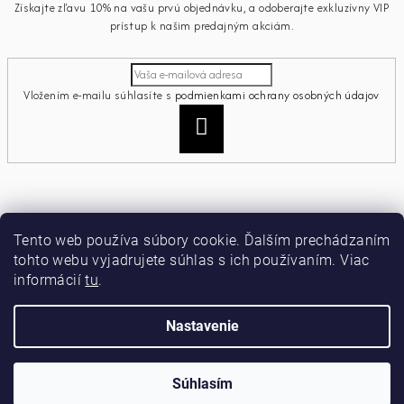
Získajte zľavu 10% na vašu prvú objednávku, a odoberajte exkluzívny VIP
prístup k našim predajným akciám.
Vložením e-mailu súhlasíte s
podmienkami ochrany osobných údajov
Prihlásiť
sa
Informácie pre vás
Tento web používa súbory cookie. Ďalším prechádzaním
tohto webu vyjadrujete súhlas s ich používaním. Viac
Ako nakupovať
informácií
tu
.
Obchodné podmienky
Podmienky ochrany osobných údajov
Moja objednávka
Nastavenie
Copyright 2026
miamiacollection
. Všetky práva vyhradené.
Súhlasím
Vytvoril Shoptet
a
Adatelier