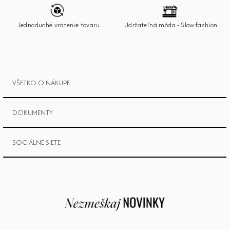
i
e
Jednoduché vrátenie tovaru
Udržateľná móda - Slowfashion
VŠETKO O NÁKUPE
DOKUMENTY
SOCIÁLNE SIETE