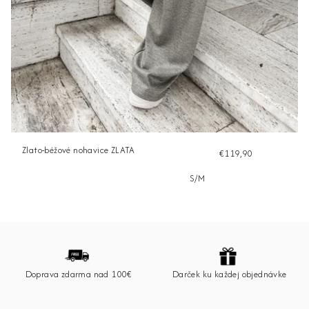
Zlato-béžové nohavice ZLATA
€119,90
S/M
Z
á
p
Doprava zdarma nad 100€
Darček ku každej objednávke
ä
t