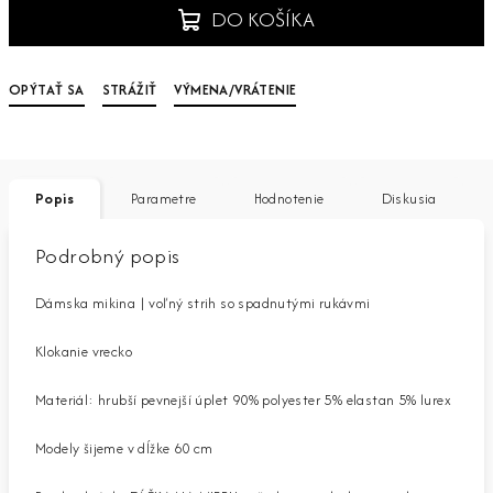
DO KOŠÍKA
OPÝTAŤ SA
STRÁŽIŤ
VÝMENA/VRÁTENIE
Popis
Parametre
Hodnotenie
Diskusia
Podrobný popis
Dámska mikina | voľný strih so spadnutými rukávmi
Klokanie vrecko
Materiál: hrubší pevnejší úplet 90% polyester 5% elastan 5% lurex
Modely šijeme v dĺžke 60 cm