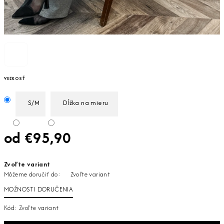
VEĽKOSŤ
S/M
Dĺžka na mieru
od
€95,90
Jednotková
Zvoľte variant
cena:
Môžeme doručiť do:
Zvoľte variant
MOŽNOSTI DORUČENIA
Kód:
Zvoľte variant