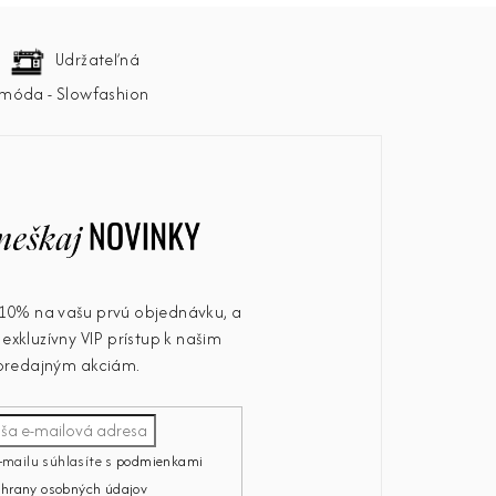
Udržateľná
móda - Slowfashion
u 10% na vašu prvú objednávku, a
exkluzívny VIP prístup k našim
predajným akciám.
-mailu súhlasíte s
podmienkami
chrany osobných údajov