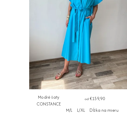
Modré šaty
€159,90
od
CONSTANCE
M/L
L/XL
Dĺžka na mieru