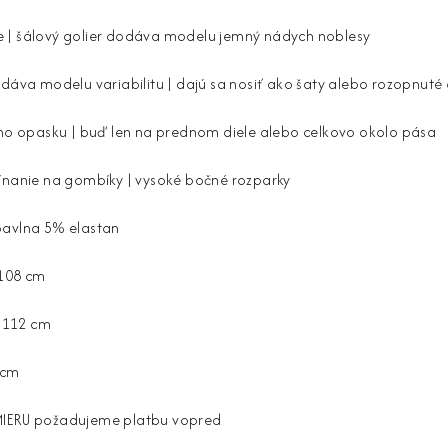
tave | šálový golier dodáva modelu jemný nádych noblesy
odáva modelu variabilitu | dajú sa nosiť ako šaty alebo rozopnuté
ého opasku | buď len na prednom diele alebo celkovo okolo pása
pínanie na gombíky | vysoké bočné rozparky
bavlna 5% elastan
 108 cm
h 112 cm
 cm
MIERU požadujeme platbu vopred