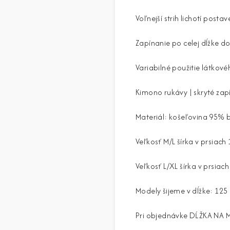
Voľnejší strih lichotí pos
Zapínanie po celej dĺžke d
Variabilné použitie látkov
Kimono rukávy | skryté za
Materiál: košeľovina 95% 
Veľkosť M/L šírka v prsiach
Veľkosť L/XL šírka v prsiac
Modely šijeme v dĺžke: 125
Pri objednávke DĹŽKA NA 