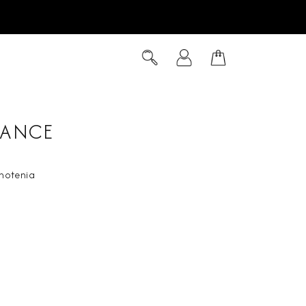
Hľadať
Prihlásenie
Nákupný
košík
TANCE
notenia