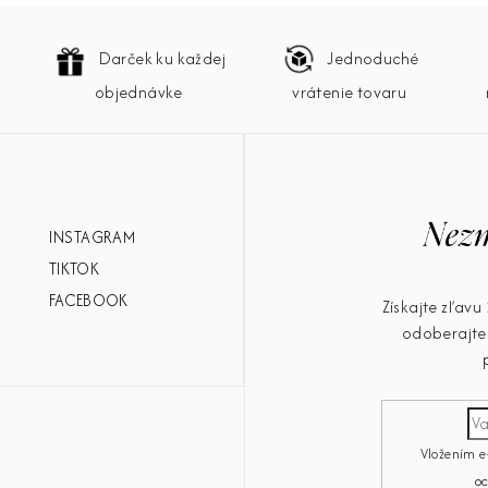
Darček ku každej
Jednoduché
objednávke
vrátenie tovaru
INSTAGRAM
TIKTOK
FACEBOOK
Získajte zľav
odoberajte 
Vložením e
o