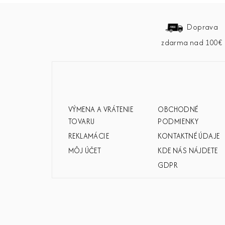
Z
á
Doprava
zdarma nad 100€
p
ä
t
i
VÝMENA A VRÁTENIE
OBCHODNÉ
e
TOVARU
PODMIENKY
REKLAMÁCIE
KONTAKTNÉ ÚDAJE
MÔJ ÚČET
KDE NÁS NÁJDETE
GDPR