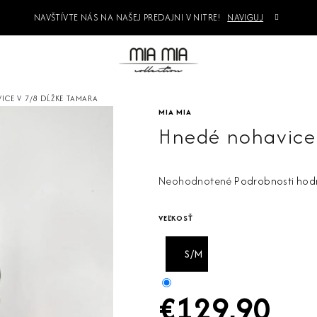
NAVŠTÍVTE NÁS NA NAŠEJ PREDAJNI V NITRE!
NAVIGUJ
ICE V 7/8 DĹŽKE TAMARA
MIA MIA
Hnedé nohavice
Priemerné
Neohodnotené
Podrobnosti hod
hodnotenie
produktu
VEĽKOSŤ
je
0,0
S/M
z
5
€129,90
hviezdičiek.