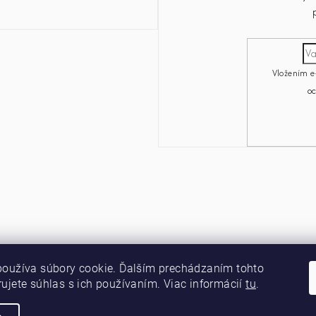
Vložením e
o
používa súbory cookie. Ďalším prechádzaním tohto
ujete súhlas s ich používaním. Viac informácií
tu
.