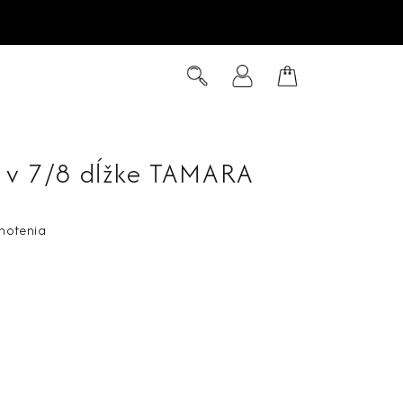
Hľadať
Prihlásenie
Nákupný
košík
 v 7/8 dĺžke TAMARA
notenia