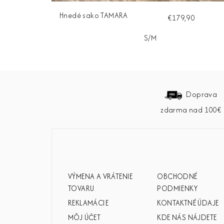
Hnedé sako TAMARA
€179,90
S/M
Z
á
Doprava
zdarma nad 100€
p
ä
t
i
VÝMENA A VRÁTENIE
OBCHODNÉ
e
TOVARU
PODMIENKY
REKLAMÁCIE
KONTAKTNÉ ÚDAJE
MÔJ ÚČET
KDE NÁS NÁJDETE