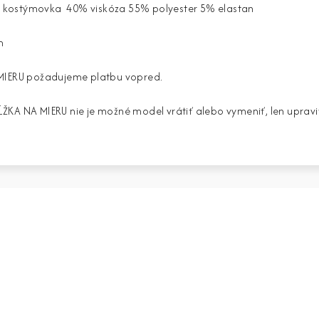
ska kostýmovka 40% viskóza 55% polyester 5% elastan
m
MIERU požadujeme platbu vopred.
KA NA MIERU nie je možné model vrátiť alebo vymeniť, len upravi