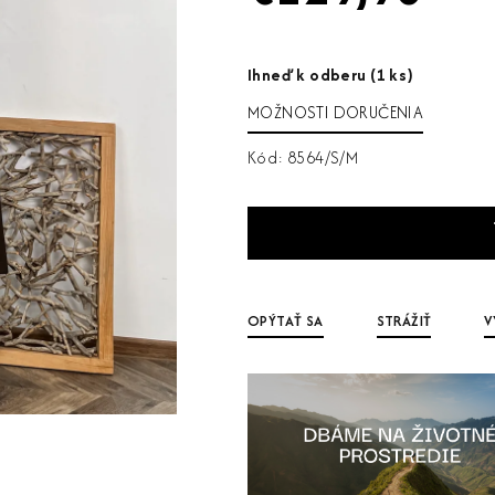
Jednotková
cena:
Ihneď k odberu
(1 ks)
MOŽNOSTI DORUČENIA
Kód:
8564/S/M
OPÝTAŤ SA
STRÁŽIŤ
V