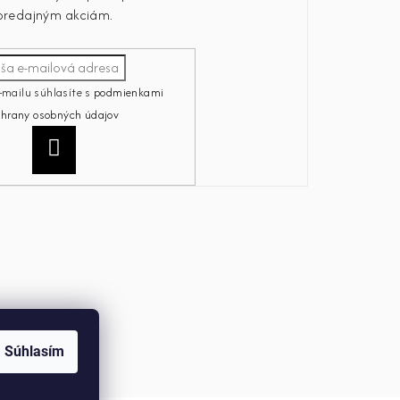
predajným akciám.
-mailu súhlasíte s
podmienkami
chrany osobných údajov
Prihlásiť
sa
Súhlasím