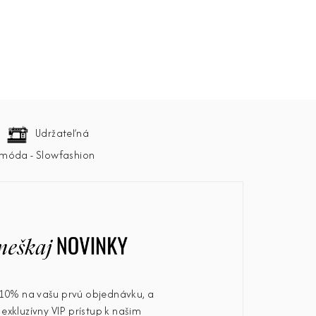
Udržateľná
móda - Slowfashion
u 10% na vašu prvú objednávku, a
exkluzívny VIP prístup k našim