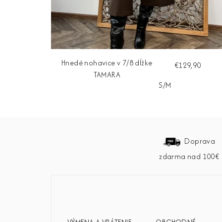
Hnedé nohavice v 7/8 dĺžke
€129,90
TAMARA
S/M
Z
á
Doprava
zdarma nad 100€
p
ä
t
i