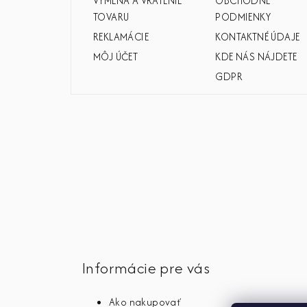
VÝMENA A VRÁTENIE
OBCHODNÉ
e
TOVARU
PODMIENKY
REKLAMÁCIE
KONTAKTNÉ ÚDAJE
MÔJ ÚČET
KDE NÁS NÁJDETE
GDPR
Informácie pre vás
Ako nakupovať