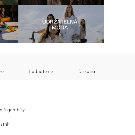
re
Hodnotenie
Diskusia
na 4 gombíky
strih