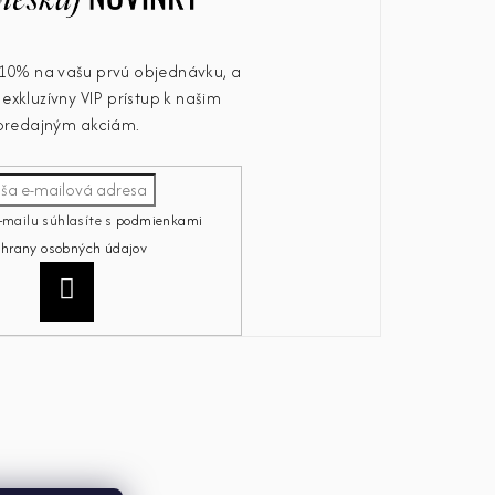
u 10% na vašu prvú objednávku, a
exkluzívny VIP prístup k našim
predajným akciám.
-mailu súhlasíte s
podmienkami
chrany osobných údajov
Prihlásiť
sa