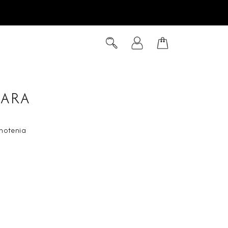
Hľadať
Prihlásenie
Nákupný
košík
MARA
notenia