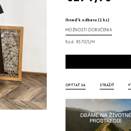
Jednotková
cena:
Ihneď k odberu
(1 ks)
MOŽNOSTI DORUČENIA
Kód:
8570/S/M
OPÝTAŤ SA
STRÁŽIŤ
V