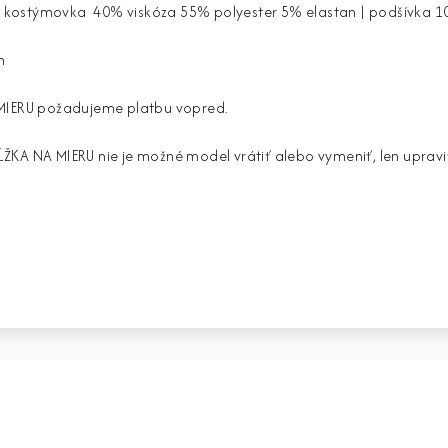
ska kostýmovka 40% viskóza 55% polyester 5% elastan | podšívka 1
m
MIERU požadujeme platbu vopred.
KA NA MIERU nie je možné model vrátiť alebo vymeniť, len upravi