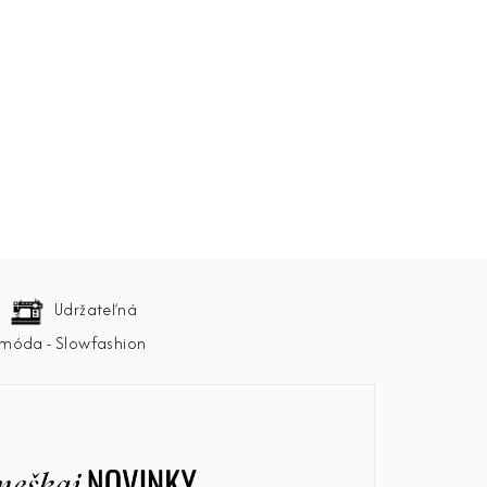
Udržateľná
móda - Slowfashion