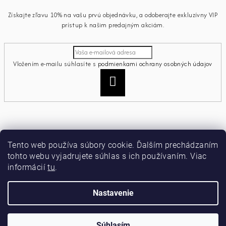
Získajte zľavu 10% na vašu prvú objednávku, a odoberajte exkluzívny VIP
prístup k našim predajným akciám.
Vložením e-mailu súhlasíte s
podmienkami ochrany osobných údajov
Prihlásiť
sa
Informácie pre vás
Tento web používa súbory cookie. Ďalším prechádzaním
tohto webu vyjadrujete súhlas s ich používaním. Viac
Ako nakupovať
informácií
tu
.
Obchodné podmienky
Podmienky ochrany osobných údajov
Moja objednávka
Nastavenie
Copyright 2026
miamiacollection
. Všetky práva vyhradené.
Súhlasím