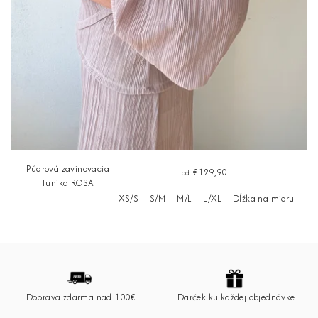
Púdrová zavinovacia
€129,90
od
tunika ROSA
XS/S
S/M
M/L
L/XL
Dĺžka na mieru
Z
á
p
Doprava zdarma nad 100€
Darček ku každej objednávke
ä