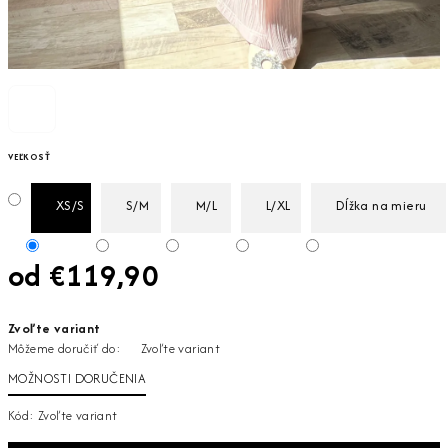
VEĽKOSŤ
XS/S
S/M
M/L
L/XL
Dĺžka na mieru
od
€119,90
Jednotková
Zvoľte variant
cena:
Môžeme doručiť do:
Zvoľte variant
MOŽNOSTI DORUČENIA
Kód:
Zvoľte variant