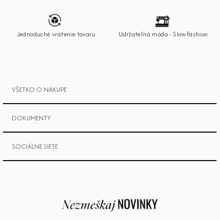
t
i
e
Jednoduché vrátenie tovaru
Udržateľná móda - Slowfashion
VŠETKO O NÁKUPE
DOKUMENTY
SOCIÁLNE SIETE