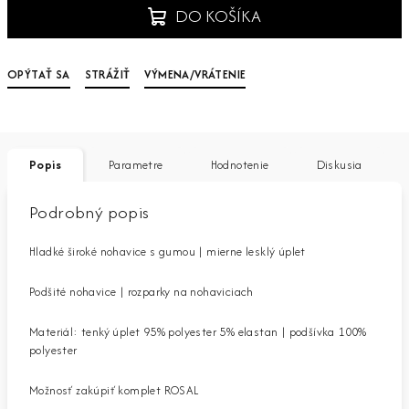
DO KOŠÍKA
OPÝTAŤ SA
STRÁŽIŤ
VÝMENA/VRÁTENIE
Popis
Parametre
Hodnotenie
Diskusia
Podrobný popis
Hladké široké nohavice s gumou | mierne lesklý úplet
Podšité nohavice | rozparky na nohaviciach
Materiál: tenký úplet 95% polyester 5% elastan | podšívka 100%
polyester
Možnosť zakúpiť komplet ROSAL