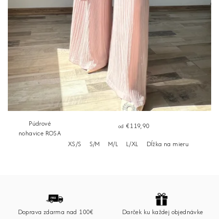
Púdrové
€119,90
od
nohavice ROSA
XS/S
S/M
M/L
L/XL
Dĺžka na mieru
Z
á
p
Doprava zdarma nad 100€
Darček ku každej objednávke