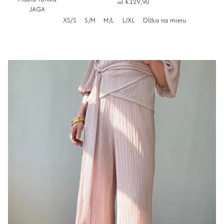
€129,90
od
JAGA
XS/S
S/M
M/L
L/XL
Dĺžka na mieru