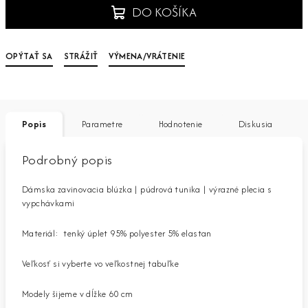
DO KOŠÍKA
OPÝTAŤ SA
STRÁŽIŤ
VÝMENA/VRÁTENIE
Popis
Parametre
Hodnotenie
Diskusia
Podrobný popis
Dámska zavinovacia blúzka | púdrová tunika | výrazné plecia s
vypchávkami
Materiál:
tenký úplet 95% polyester 5% elastan
Veľkosť si vyberte vo veľkostnej tabuľke
Modely šijeme v dĺžke 60 cm