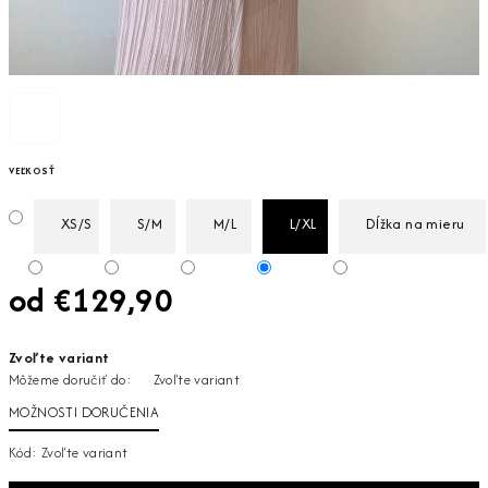
VEĽKOSŤ
XS/S
S/M
M/L
L/XL
Dĺžka na mieru
od
€129,90
Jednotková
Zvoľte variant
cena:
Môžeme doručiť do:
Zvoľte variant
MOŽNOSTI DORUČENIA
Kód:
Zvoľte variant