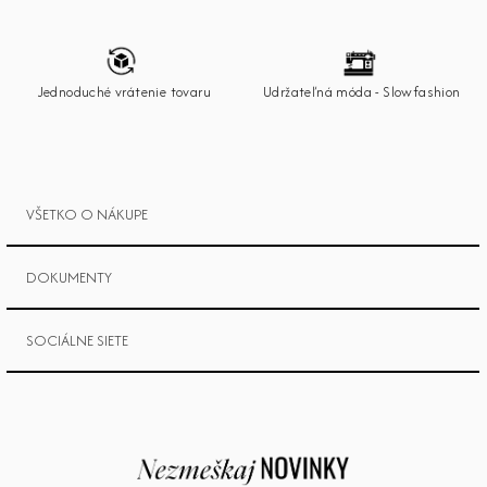
ä
t
i
e
Jednoduché vrátenie tovaru
Udržateľná móda - Slowfashion
VŠETKO O NÁKUPE
DOKUMENTY
SOCIÁLNE SIETE