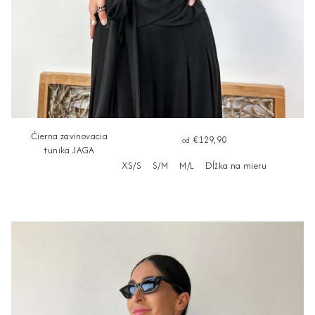
Čierna zavinovacia
€129,90
od
tunika JAGA
XS/S
S/M
M/L
Dĺžka na mieru