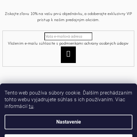
Získajte zľavu 10% na vašu prvú objednávku, a odoberajte exkluzívny VIP
prístup k našim predajným akciám.
Vložením e-mailu súhlasíte s
podmienkami ochrany osobných údajov
Prihlásiť
sa
Informácie pre vás
Tento web používa súbory cookie. Ďalším prechádzaním
tohto webu vyjadrujete súhlas s ich používaním. Viac
Ako nakupovať
informácií
tu
.
Obchodné podmienky
Podmienky ochrany osobných údajov
Moja objednávka
Nastavenie
Copyright 2026
miamiacollection
. Všetky práva vyhradené.