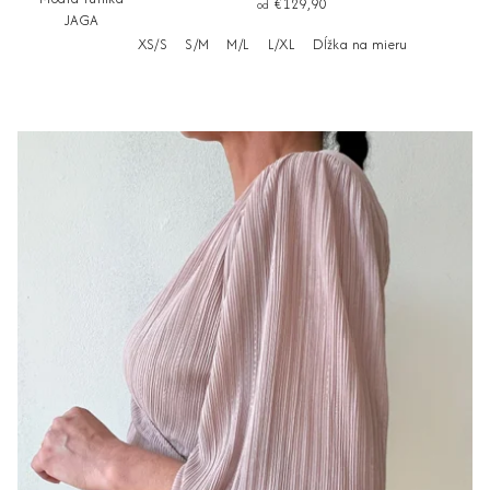
€129,90
od
JAGA
XS/S
S/M
M/L
L/XL
Dĺžka na mieru