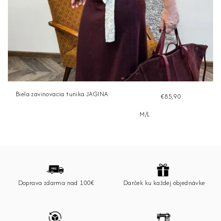
Biela zavinovacia tunika JAGINA
€85,90
M/L
Z
á
p
Doprava zdarma nad 100€
Darček ku každej objednávke
ä
t
i