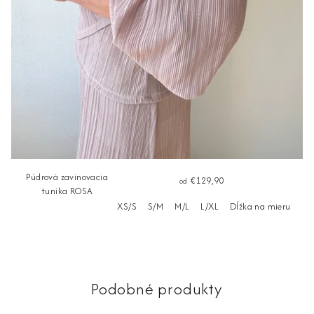
Púdrová zavinovacia
€129,90
od
tunika ROSA
XS/S
S/M
M/L
L/XL
Dĺžka na mieru
Podobné produkty