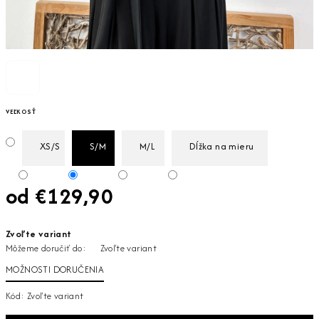
VEĽKOSŤ
XS/S
S/M
M/L
Dĺžka na mieru
od
€129,90
Jednotková
Zvoľte variant
cena:
Môžeme doručiť do:
Zvoľte variant
MOŽNOSTI DORUČENIA
Kód:
Zvoľte variant