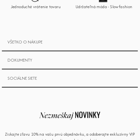
e
Jednoduché vrátenie tovaru
Udržateľná móda - Slowfashion
VŠETKO O NÁKUPE
DOKUMENTY
SOCIÁLNE SIETE
Získajte zľavu 10% na vašu prvú objednávku, a odoberajte exkluzívny VIP