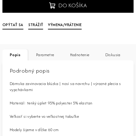
DO KOŠÍKA
OPÝTAŤ SA
STRÁŽIŤ
VÝMENA/VRÁTENIE
Popis
Parametre
Hodnotenie
Diskusia
Podrobný popis
Dámska zavinovacia blúzka | nosí sa navrchu | výrazné plecia s
vypchávkami
Materiál: tenký úplet 95% polyester 5% elastan
Veľkosť si vyberte vo veľkostnej tabuľke
Modely šijeme v dĺžke 60 cm