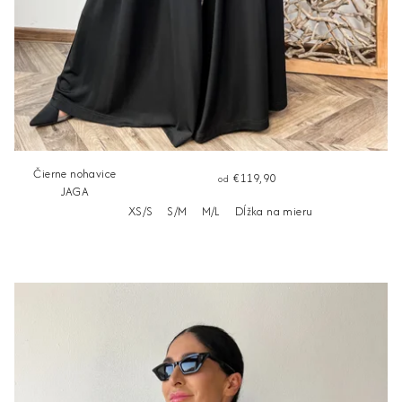
Čierne nohavice
€119,90
od
JAGA
XS/S
S/M
M/L
Dĺžka na mieru