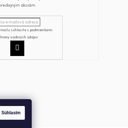
predajným akciám.
-mailu súhlasíte s
podmienkami
chrany osobných údajov
Prihlásiť
sa
Súhlasím