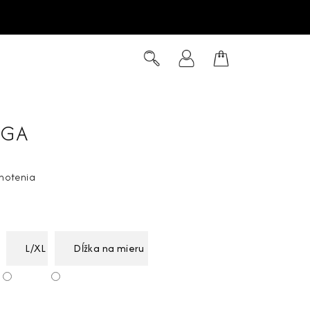
Hľadať
Prihlásenie
Nákupný
košík
AGA
notenia
L/XL
Dĺžka na mieru