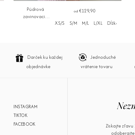
Púdrová
€129,90
od
zavinovacia
ieru
XS/S
S/M
M/L
L/XL
Dĺžka na mie
tunika ROSA
Darček ku každej
Jednoduché
objednávke
vrátenie tovaru
INSTAGRAM
TIKTOK
FACEBOOK
Získajte zľav
odoberajte 