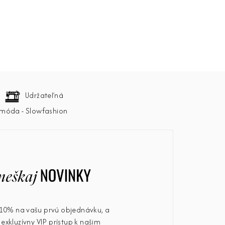
ru
Udržateľná
móda - Slowfashion
u 10% na vašu prvú objednávku, a
exkluzívny VIP prístup k našim