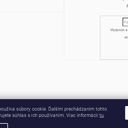
Vložením e
o
používa súbory cookie. Ďalším prechádzaním tohto
ujete súhlas s ich používaním. Viac informácií
tu
.