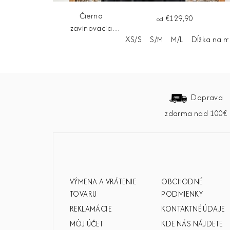
Čierna
€129,90
od
zavinovacia
XS/S
S/M
M/L
Dĺžka na m
tunika JAGA
Z
á
Doprava
zdarma nad 100€
p
ä
t
i
VÝMENA A VRÁTENIE
OBCHODNÉ
e
TOVARU
PODMIENKY
REKLAMÁCIE
KONTAKTNÉ ÚDAJE
MÔJ ÚČET
KDE NÁS NÁJDETE