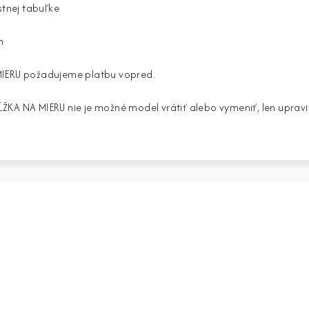
stnej tabuľke
m
MIERU požadujeme platbu vopred.
ŽKA NA MIERU nie je možné model vrátiť alebo vymeniť, len upravi