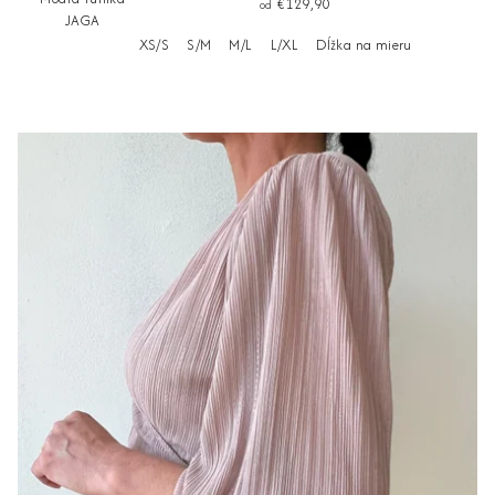
€129,90
od
JAGA
XS/S
S/M
M/L
L/XL
Dĺžka na mieru