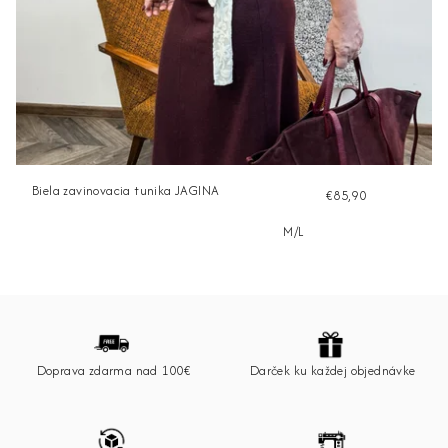
Biela zavinovacia tunika JAGINA
€85,90
M/L
Z
á
p
Doprava zdarma nad 100€
Darček ku každej objednávke
ä
t
i