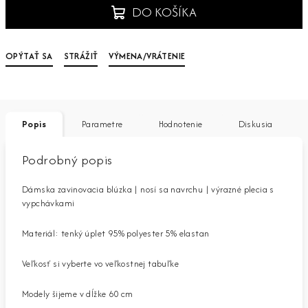
DO KOŠÍKA
OPÝTAŤ SA
STRÁŽIŤ
VÝMENA/VRÁTENIE
Popis
Parametre
Hodnotenie
Diskusia
Podrobný popis
Dámska zavinovacia blúzka | nosí sa navrchu | výrazné plecia s
vypchávkami
Materiál: tenký úplet 95% polyester 5% elastan
Veľkosť si vyberte vo veľkostnej tabuľke
Modely šijeme v dĺžke 60 cm