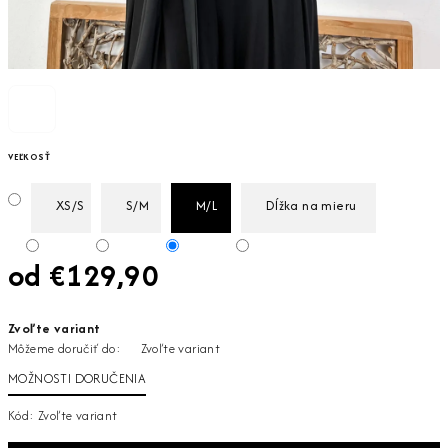
VEĽKOSŤ
XS/S
S/M
M/L
Dĺžka na mieru
od
€129,90
Jednotková
Zvoľte variant
cena:
Môžeme doručiť do:
Zvoľte variant
MOŽNOSTI DORUČENIA
Kód:
Zvoľte variant