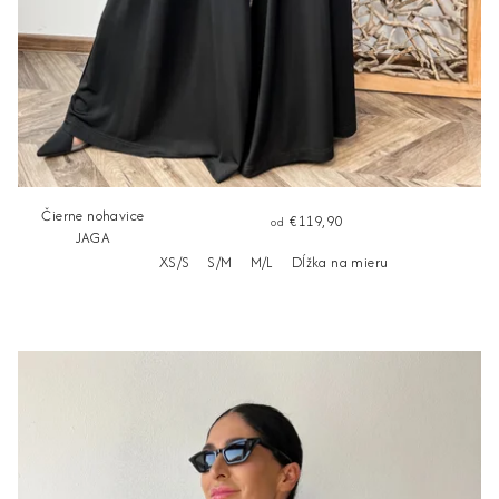
Čierne nohavice
€119,90
od
JAGA
XS/S
S/M
M/L
Dĺžka na mieru