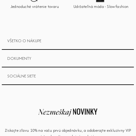
e
Jednoduché vrátenie tovaru
Udržateľná móda - Slowfashion
VŠETKO O NÁKUPE
DOKUMENTY
SOCIÁLNE SIETE
Získajte zľavu 10% na vašu prvú objednávku, a odoberajte exkluzívny VIP