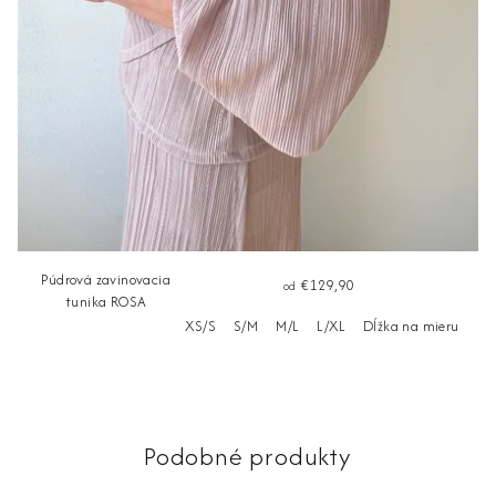
Púdrová zavinovacia
€129,90
od
tunika ROSA
XS/S
S/M
M/L
L/XL
Dĺžka na mieru
Podobné produkty