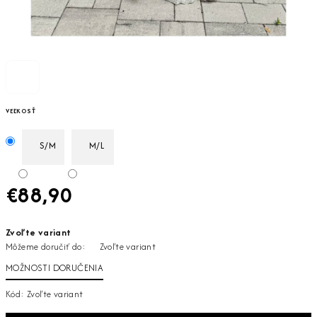
VEĽKOSŤ
S/M
M/L
€88,90
Jednotková
Zvoľte variant
cena:
Môžeme doručiť do:
Zvoľte variant
MOŽNOSTI DORUČENIA
Kód:
Zvoľte variant