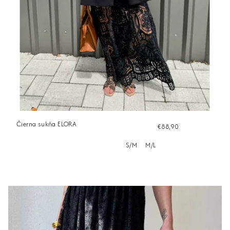
Čierna sukňa ELORA
€88,90
S/M
M/L