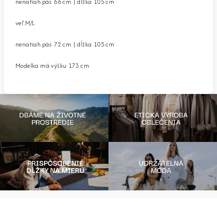
nenatiah.pás 66 cm | dĺžka 105 cm
veľ.M/L
nenatiah.pás 72 cm | dĺžka 105 cm
Modelka má výšku 173 cm