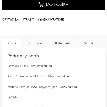
DO KOŠÍKA
OPÝTAŤ SA
STRÁŽIŤ
VÝMENA/VRÁTENIE
Popis
Parametre
Hodnotenie
Diskusia
Podrobný popis
Dámska sukňa | krajková sukňa
Podšitá tenkou podšívkou do dĺžky minisukne
Materiál: krajka 100% polyester podš.100% bavlna
Veľ.S/M