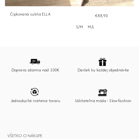
Čipkovaná sukňa ELLA
€88,90
S/M
M/L
Z
á
p
Doprava zdarma nad 100€
Darček ku každej objednávke
ä
t
i
e
Jednoduché vrátenie tovaru
Udržateľná móda - Slowfashion
VŠETKO O NÁKUPE