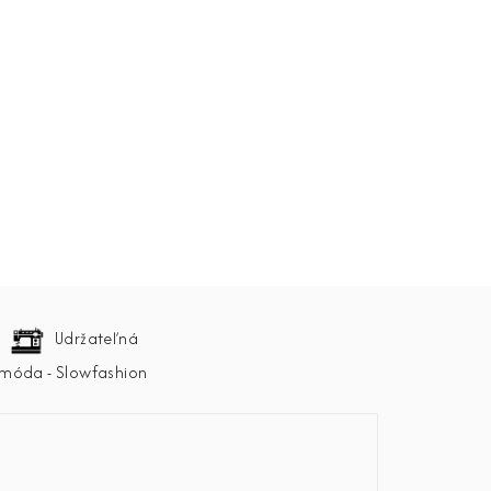
Udržateľná
móda - Slowfashion