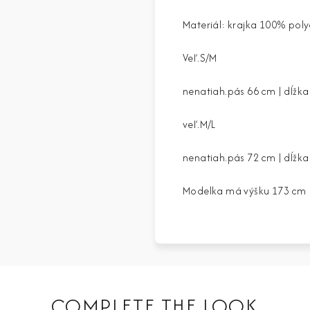
Materiál: krajka 100% pol
Veľ.S/M
nenatiah.pás 66 cm | dĺžk
veľ.M/L
nenatiah.pás 72 cm | dĺžk
Modelka má výšku 173 cm
COMPLETE THE LOOK