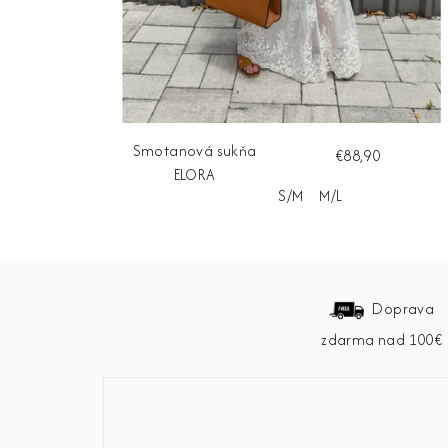
Smotanová sukňa
€88,90
ELORA
S/M
M/L
Z
á
Doprava
zdarma nad 100€
p
ä
t