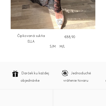
Čipkovaná sukňa
€88,90
ELLA
S/M
M/L
Darček ku každej
Jednoduché
objednávke
vrátenie tovaru