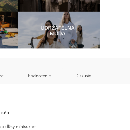
re
Hodnotenie
Diskusia
sukňa
do dĺžky minisukne