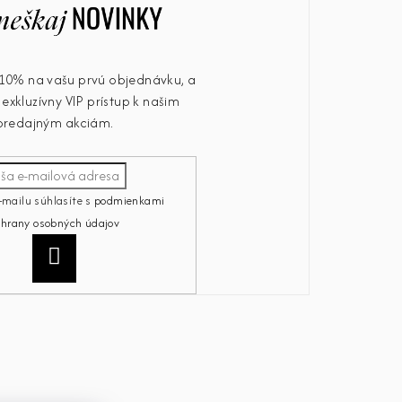
u 10% na vašu prvú objednávku, a
exkluzívny VIP prístup k našim
predajným akciám.
-mailu súhlasíte s
podmienkami
chrany osobných údajov
Prihlásiť
sa