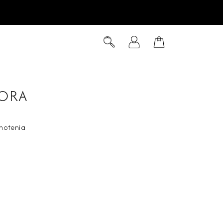
Hľadať
Prihlásenie
Nákupný
košík
LORA
notenia