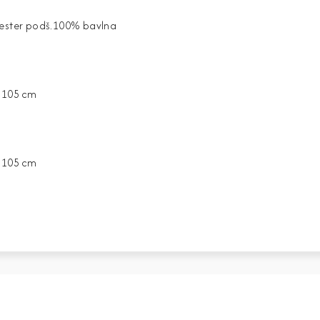
yester podš.100% bavlna
a 105 cm
a 105 cm