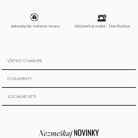
ä
t
i
e
Jednoduché vrátenie tovaru
Udržateľná móda - Slowfashion
VŠETKO O NÁKUPE
DOKUMENTY
SOCIÁLNE SIETE