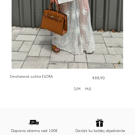
Smotanová sukňa ELORA
€88,90
S/M
M/L
Z
á
p
Doprava zdarma nad 100€
Darček ku každej objednávke