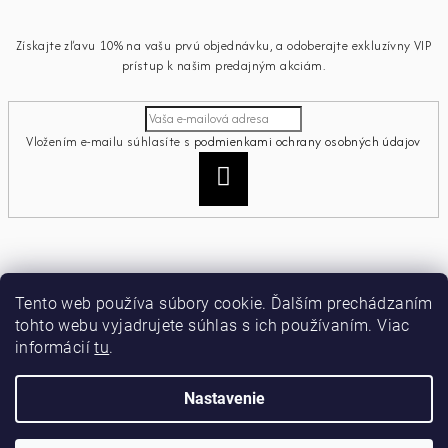
Získajte zľavu 10% na vašu prvú objednávku, a odoberajte exkluzívny VIP
prístup k našim predajným akciám.
Vložením e-mailu súhlasíte s
podmienkami ochrany osobných údajov
Prihlásiť
sa
Informácie pre vás
Tento web používa súbory cookie. Ďalším prechádzaním
tohto webu vyjadrujete súhlas s ich používaním. Viac
Ako nakupovať
informácií
tu
.
Obchodné podmienky
Podmienky ochrany osobných údajov
Moja objednávka
Nastavenie
Copyright 2026
miamiacollection
. Všetky práva vyhradené.