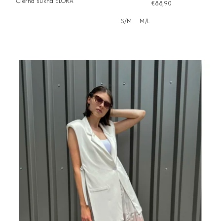
Čierna sukňa ELORA
€88,90
S/M
M/L