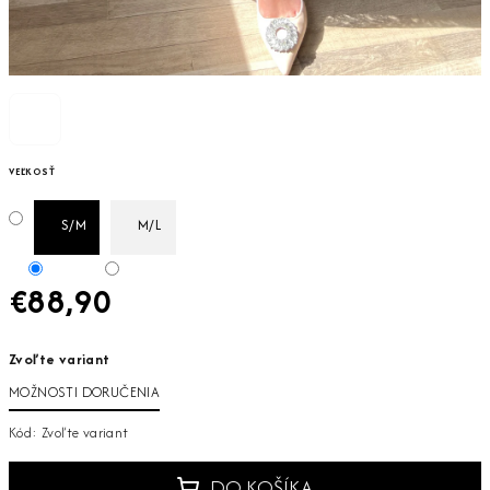
VEĽKOSŤ
S/M
M/L
€88,90
Jednotková
Zvoľte variant
cena:
MOŽNOSTI DORUČENIA
Kód:
Zvoľte variant
DO KOŠÍKA