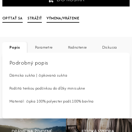
OPÝTAŤ SA
STRÁŽIŤ
VÝMENA/VRÁTENIE
Popis
Parametre
Hodnotenie
Diskusia
Podrobný popis
Dámska sukňa | čipkovaná sukňa
Podšitá tenkou podšívkou do dĺžky minisukne
Materiál: čipka 100% polyester podš.100% bavlna