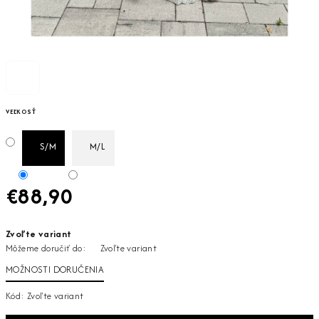
VEĽKOSŤ
S/M
M/L
€88,90
Jednotková
Zvoľte variant
cena:
Môžeme doručiť do:
Zvoľte variant
MOŽNOSTI DORUČENIA
Kód:
Zvoľte variant