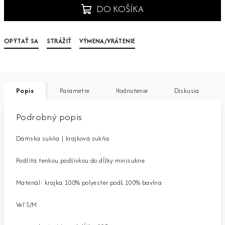
DO KOŠÍKA
OPÝTAŤ SA
STRÁŽIŤ
VÝMENA/VRÁTENIE
Popis
Parametre
Hodnotenie
Diskusia
Podrobný popis
Dámska sukňa | krajková sukňa
Podšitá tenkou podšívkou do dĺžky minisukne
Materiál: krajka 100% polyester podš.100% bavlna
Veľ.S/M