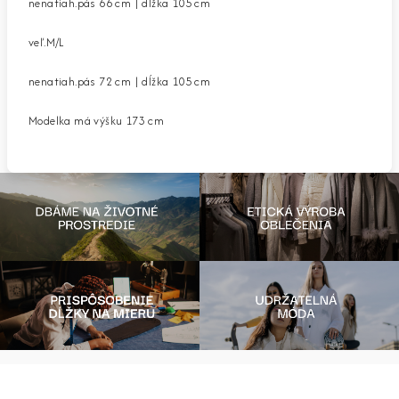
nenatiah.pás 66 cm | dĺžka 105 cm
veľ.M/L
nenatiah.pás 72 cm | dĺžka 105 cm
Modelka má výšku 173 cm