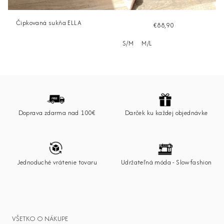
Čipkovaná sukňa ELLA
€88,90
S/M
M/L
Z
á
p
Doprava zdarma nad 100€
Darček ku každej objednávke
ä
t
i
e
Jednoduché vrátenie tovaru
Udržateľná móda - Slowfashion
VŠETKO O NÁKUPE