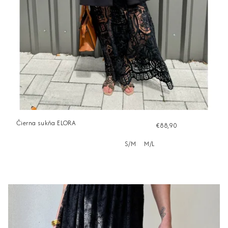
Čierna sukňa ELORA
€88,90
S/M
M/L